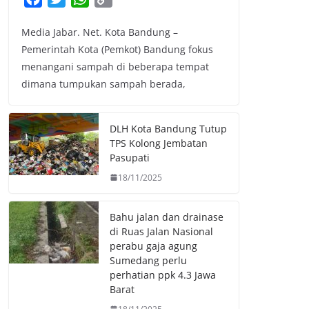
a
w
h
o
Media Jabar. Net. Kota Bandung –
c
i
a
p
Pemerintah Kota (Pemkot) Bandung fokus
e
t
t
y
menangani sampah di beberapa tempat
b
t
s
L
dimana tumpukan sampah berada,
o
e
A
i
o
r
p
n
k
p
k
DLH Kota Bandung Tutup
TPS Kolong Jembatan
Pasupati
18/11/2025
Bahu jalan dan drainase
di Ruas Jalan Nasional
perabu gaja agung
Sumedang perlu
perhatian ppk 4.3 Jawa
Barat