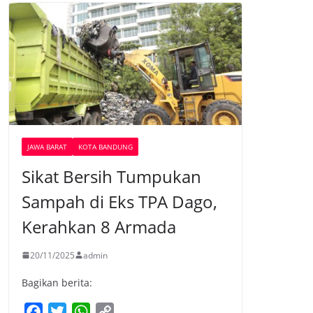
JAWA BARAT
KOTA BANDUNG
Sikat Bersih Tumpukan
Sampah di Eks TPA Dago,
Kerahkan 8 Armada
20/11/2025
admin
Bagikan berita:
F
T
W
C