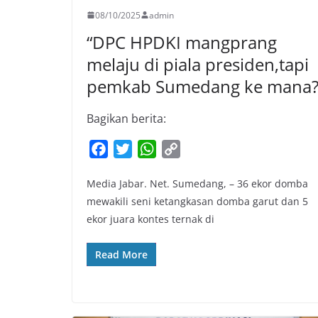
08/10/2025
admin
“DPC HPDKI mangprang
melaju di piala presiden,tapi
pemkab Sumedang ke mana?
Bagikan berita:
F
T
W
C
a
w
h
o
Media Jabar. Net. Sumedang, – 36 ekor domba
c
i
a
p
mewakili seni ketangkasan domba garut dan 5
e
t
t
y
ekor juara kontes ternak di
b
t
s
L
o
e
A
i
Read More
o
r
p
n
k
p
k