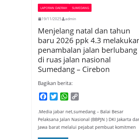
LAPORAN DAERAH
SUMEDANG
19/11/2025
admin
Menjelang natal dan tahun
baru 2026 ppk 4.3 melakuka
penambalan jalan berlubang
di ruas jalan nasional
Sumedang – Cirebon
Bagikan berita:
F
T
W
C
a
w
h
o
.Media jabar net,sumedang – Balai Besar
c
i
a
p
Pelaksana Jalan Nasional (BBPJN ) DKI Jakarta da
e
t
t
y
Jawa barat melalui pejabat pembuat komitmen
b
t
s
L
o
e
A
i