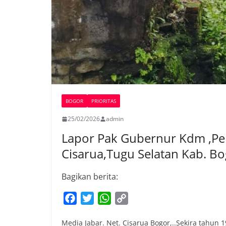
BOGOR
PRIORITAS
25/02/2026
admin
Lapor Pak Gubernur Kdm ,Pel
Cisarua,Tugu Selatan Kab. B
Bagikan berita:
F
T
W
C
a
w
h
o
Media Jabar. Net. Cisarua Bogor,..Sekira tahun 1
c
i
a
p