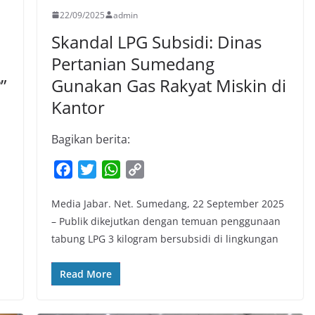
22/09/2025
admin
Skandal LPG Subsidi: Dinas
Pertanian Sumedang
”
Gunakan Gas Rakyat Miskin di
Kantor
Bagikan berita:
F
T
W
C
a
w
h
o
Media Jabar. Net. Sumedang, 22 September 2025
c
i
a
p
– Publik dikejutkan dengan temuan penggunaan
e
t
t
y
tabung LPG 3 kilogram bersubsidi di lingkungan
b
t
s
L
o
e
A
i
Read More
o
r
p
n
k
p
k