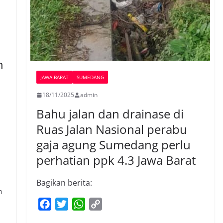
n
JAWA BARAT
SUMEDANG
18/11/2025
admin
Bahu jalan dan drainase di
Ruas Jalan Nasional perabu
gaja agung Sumedang perlu
perhatian ppk 4.3 Jawa Barat
Bagikan berita:
n
F
T
W
C
a
w
h
o