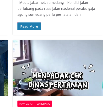
. Media jabar net, sumedang – Kondisi jalan
c
i
a
p
berlubang pada ruas jalan nasional perabu gaja
e
t
t
y
agung sumedang perlu perhataian dan
b
t
s
L
o
e
A
i
Read More
o
r
p
n
k
p
k
JAWA BARAT
SUMEDANG