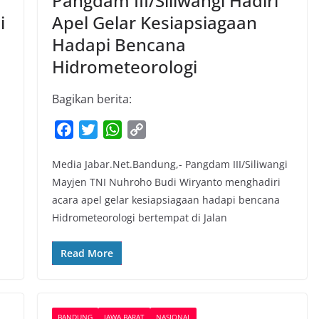
Pangdam III/Siliwangi Hadiri
i
Apel Gelar Kesiapsiagaan
Hadapi Bencana
Hidrometeorologi
Bagikan berita:
F
T
W
C
a
w
h
o
Media Jabar.Net.Bandung,- Pangdam III/Siliwangi
c
i
a
p
Mayjen TNI Nuhroho Budi Wiryanto menghadiri
e
t
t
y
acara apel gelar kesiapsiagaan hadapi bencana
b
t
s
L
Hidrometeorologi bertempat di Jalan
o
e
A
i
o
r
p
n
Read More
k
p
k
BANDUNG
JAWA BARAT
NASIONAL