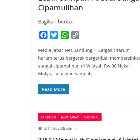
Cipamulihan
Bagikan berita:
F
T
W
C
a
w
h
o
Media Jabar.Net.Bandung – Satgas citarum
c
i
a
p
harum terus bergerak bergerilua membersihka
e
t
t
y
sungai cipamulihan di Wilayah Rw 06 Nekar
b
t
s
L
Mulya, sebagian sampah
o
e
A
i
o
r
p
n
Read More
k
p
k
BANDUNG
JAWA BARAT
NASIONAL
13/11/2020
admin