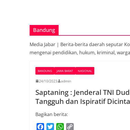
Bandung
Media Jabar | Berita-berita daerah seputar K
mengenai pendidikan, hukum, kriminal, warga
BANDUNG
JAWA BARAT
NASIONAL
24/10/2023
admin
Saptaning : Jenderal TNI 
Tangguh dan Ispiratif Dicin
Bagikan berita:
F
T
W
C