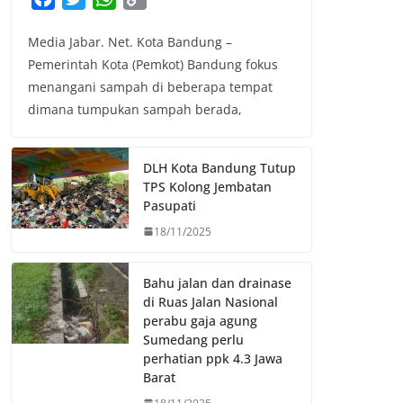
a
w
h
o
Media Jabar. Net. Kota Bandung –
c
i
a
p
Pemerintah Kota (Pemkot) Bandung fokus
e
t
t
y
menangani sampah di beberapa tempat
b
t
s
L
dimana tumpukan sampah berada,
o
e
A
i
o
r
p
n
k
p
k
DLH Kota Bandung Tutup
TPS Kolong Jembatan
Pasupati
18/11/2025
Bahu jalan dan drainase
di Ruas Jalan Nasional
perabu gaja agung
Sumedang perlu
perhatian ppk 4.3 Jawa
Barat