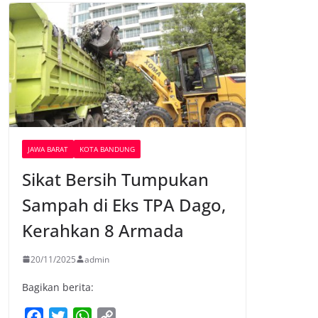
JAWA BARAT
KOTA BANDUNG
Sikat Bersih Tumpukan
Sampah di Eks TPA Dago,
Kerahkan 8 Armada
20/11/2025
admin
Bagikan berita:
F
T
W
C