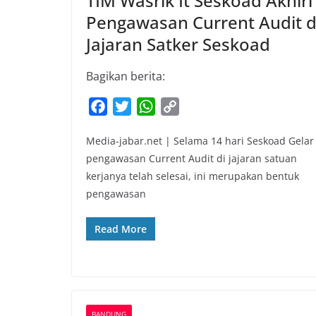
TIM Wasrik It Seskoad Akhiri
Pengawasan Current Audit d
Jajaran Satker Seskoad
Bagikan berita:
F
T
W
C
a
w
h
o
Media-jabar.net | Selama 14 hari Seskoad Gelar
c
i
a
p
pengawasan Current Audit di jajaran satuan
e
t
t
y
kerjanya telah selesai, ini merupakan bentuk
b
t
s
L
pengawasan
o
e
A
i
o
r
p
n
Read More
k
p
k
BANDUNG