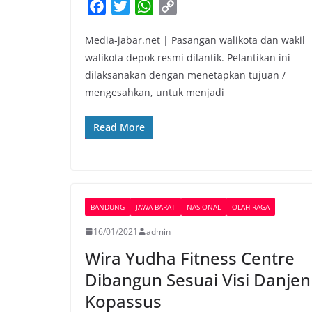
F
T
W
C
a
w
h
o
Media-jabar.net | Pasangan walikota dan wakil
c
i
a
p
walikota depok resmi dilantik. Pelantikan ini
e
t
t
y
dilaksanakan dengan menetapkan tujuan /
b
t
s
L
mengesahkan, untuk menjadi
o
e
A
i
o
r
p
n
Read More
k
p
k
BANDUNG
JAWA BARAT
NASIONAL
OLAH RAGA
16/01/2021
admin
Wira Yudha Fitness Centre
Dibangun Sesuai Visi Danjen
Kopassus