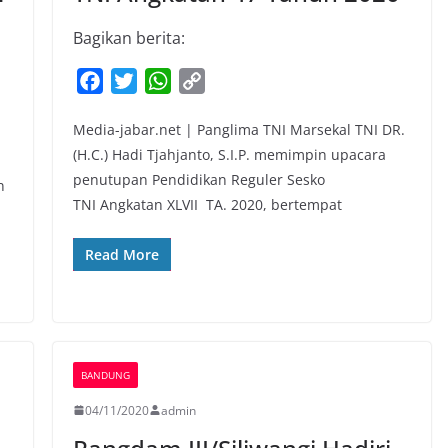
Bagikan berita:
F
T
W
C
a
w
h
o
Media-jabar.net | Panglima TNI Marsekal TNI DR.
c
i
a
p
(H.C.) Hadi Tjahjanto, S.I.P. memimpin upacara
e
t
t
y
penutupan Pendidikan Reguler Sesko
b
t
s
L
n
TNI Angkatan XLVII TA. 2020, bertempat
o
e
A
i
o
r
p
n
Read More
k
p
k
BANDUNG
04/11/2020
admin