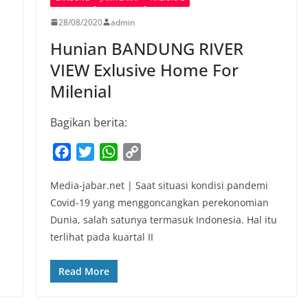
28/08/2020
admin
Hunian BANDUNG RIVER
VIEW Exlusive Home For
Milenial
Bagikan berita:
F
T
W
C
a
w
h
o
Media-jabar.net | Saat situasi kondisi pandemi
c
i
a
p
Covid-19 yang menggoncangkan perekonomian
e
t
t
y
Dunia, salah satunya termasuk Indonesia. Hal itu
b
t
s
L
terlihat pada kuartal II
o
e
A
i
o
r
p
n
Read More
k
p
k