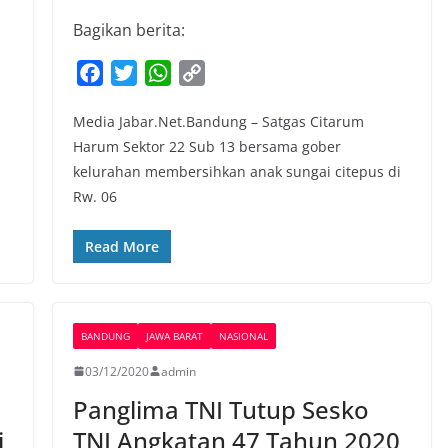
Bagikan berita:
F
T
W
C
a
w
h
o
Media Jabar.Net.Bandung – Satgas Citarum
c
i
a
p
Harum Sektor 22 Sub 13 bersama gober
e
t
t
y
kelurahan membersihkan anak sungai citepus di
b
t
s
L
Rw. 06
o
e
A
i
o
r
p
n
Read More
k
p
k
BANDUNG
JAWA BARAT
NASIONAL
03/12/2020
admin
Panglima TNI Tutup Sesko
i
TNI Angkatan 47 Tahun 2020