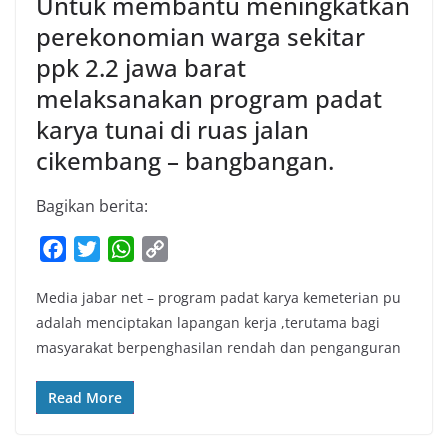
Untuk membantu meningkatkan
perekonomian warga sekitar
ppk 2.2 jawa barat
melaksanakan program padat
karya tunai di ruas jalan
cikembang – bangbangan.
Bagikan berita:
F
T
W
C
a
w
h
o
Media jabar net – program padat karya kemeterian pu
c
i
a
p
adalah menciptakan lapangan kerja ,terutama bagi
e
t
t
y
masyarakat berpenghasilan rendah dan penganguran
b
t
s
L
o
e
A
i
Read More
o
r
p
n
k
p
k