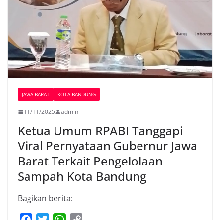
JAWA BARAT
KOTA BANDUNG
11/11/2025
admin
Ketua Umum RPABI Tanggapi
Viral Pernyataan Gubernur Jawa
Barat Terkait Pengelolaan
Sampah Kota Bandung
Bagikan berita:
F
T
W
C