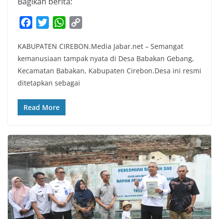
Bagikan berita:
F
T
W
C
a
w
h
o
KABUPATEN CIREBON.Media Jabar.net – Semangat
c
i
a
p
kemanusiaan tampak nyata di Desa Babakan Gebang,
e
t
t
y
Kecamatan Babakan, Kabupaten Cirebon.Desa ini resmi
b
t
s
L
ditetapkan sebagai
o
e
A
i
o
r
p
n
Read More
k
p
k