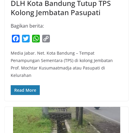
DLH Kota Bandung Tutup TPS
Kolong Jembatan Pasupati
Bagikan berita:
F
T
W
C
a
w
h
o
Media Jabar. Net. Kota Bandung – Tempat
c
i
a
p
Penampungan Sementara (TPS) di kolong Jembatan
e
t
t
y
Prof. Mochtar Kusumaatmadja atau Pasupati di
b
t
s
L
Kelurahan
o
e
A
i
o
r
p
n
Read More
k
p
k