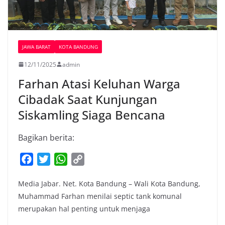
JAWA BARAT
KOTA BANDUNG
12/11/2025
admin
Farhan Atasi Keluhan Warga
Cibadak Saat Kunjungan
Siskamling Siaga Bencana
Bagikan berita:
F
T
W
C
a
w
h
o
Media Jabar. Net. Kota Bandung – Wali Kota Bandung,
c
i
a
p
Muhammad Farhan menilai septic tank komunal
e
t
t
y
merupakan hal penting untuk menjaga
b
t
s
L
o
e
A
i