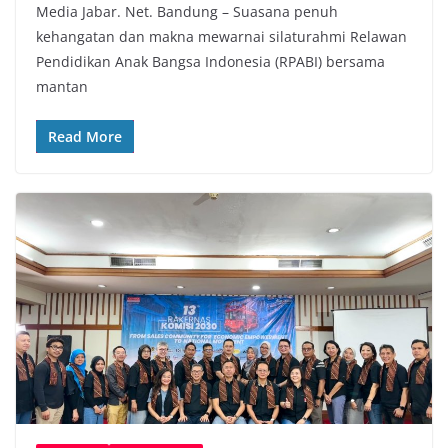
Media Jabar. Net. Bandung – Suasana penuh
c
i
a
p
kehangatan dan makna mewarnai silaturahmi Relawan
e
t
t
y
Pendidikan Anak Bangsa Indonesia (RPABI) bersama
b
t
s
L
mantan
o
e
A
i
o
r
p
n
Read More
k
p
k