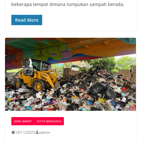
beberapa tempat dimana tumpukan sampah berada,
b
t
s
L
o
e
A
i
Read More
o
r
p
n
k
p
k
JAWA BARAT
KOTA BANDUNG
18/11/2025
admin