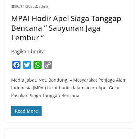
06/11/2025
admin
MPAI Hadir Apel Siaga Tanggap
Bencana ” Sauyunan Jaga
Lembur “
Bagikan berita:
F
T
W
C
a
w
h
o
Media Jabat. Net. Bandung, – Masyarakat Penjaga Alam
c
i
a
p
Indonesia (MPAI) turut hadir dalam acara Apel Gelar
e
t
t
y
Pasukan Siaga Tanggap Bencana
b
t
s
L
o
e
A
i
Read More
o
r
p
n
k
p
k