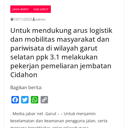
JAWA BARAT
KAB.GARUT
10/11/2025
admin
Untuk mendukung arus logistik
dan mobilitas masyarakat dan
pariwisata di wilayah garut
selatan ppk 3.1 melakukan
pekerjan pemeliaran jembatan
Cidahon
Bagikan berita:
F
T
W
C
a
w
h
o
. Media jabar net .Garut – – Untuk menjamin
c
i
a
p
keselamatan dan keamanan pengguna jalan, serta
e
t
t
y
menjaga konektivitas antar wilayah guna