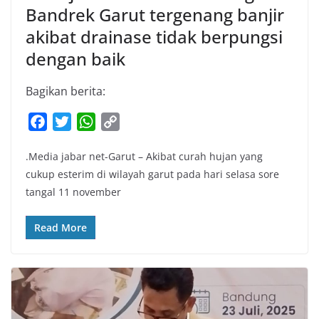
Bandrek Garut tergenang banjir
akibat drainase tidak berpungsi
dengan baik
Bagikan berita:
F
T
W
C
a
w
h
o
.Media jabar net-Garut – Akibat curah hujan yang
c
i
a
p
cukup esterim di wilayah garut pada hari selasa sore
e
t
t
y
tangal 11 november
b
t
s
L
o
e
A
i
Read More
o
r
p
n
k
p
k