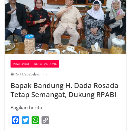
JAWA BARAT
KOTA BANDUNG
15/11/2025
admin
Bapak Bandung H. Dada Rosada
Tetap Semangat, Dukung RPABI
Bagikan berita:
F
T
W
C
a
w
h
o