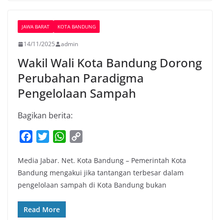
JAWA BARAT
KOTA BANDUNG
14/11/2025
admin
Wakil Wali Kota Bandung Dorong
Perubahan Paradigma
Pengelolaan Sampah
Bagikan berita:
F
T
W
C
a
w
h
o
Media Jabar. Net. Kota Bandung – Pemerintah Kota
c
i
a
p
Bandung mengakui jika tantangan terbesar dalam
e
t
t
y
pengelolaan sampah di Kota Bandung bukan
b
t
s
L
o
e
A
i
Read More
o
r
p
n