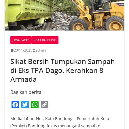
JAWA BARAT
KOTA BANDUNG
20/11/2025
admin
Sikat Bersih Tumpukan Sampah
di Eks TPA Dago, Kerahkan 8
Armada
Bagikan berita:
F
T
W
C
a
w
h
o
Media Jabar. Net. Kota Bandung – Pemerintah Kota
c
i
a
p
(Pemkot) Bandung fokus menangani sampah di
e
t
t
y