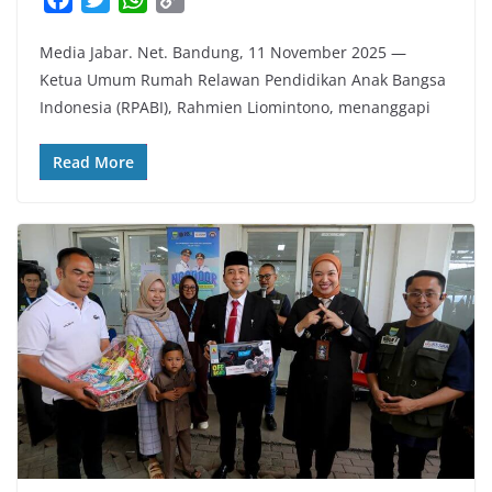
a
w
h
o
Media Jabar. Net. Bandung, 11 November 2025 —
c
i
a
p
Ketua Umum Rumah Relawan Pendidikan Anak Bangsa
e
t
t
y
Indonesia (RPABI), Rahmien Liomintono, menanggapi
b
t
s
L
o
e
A
i
Read More
o
r
p
n
k
p
k