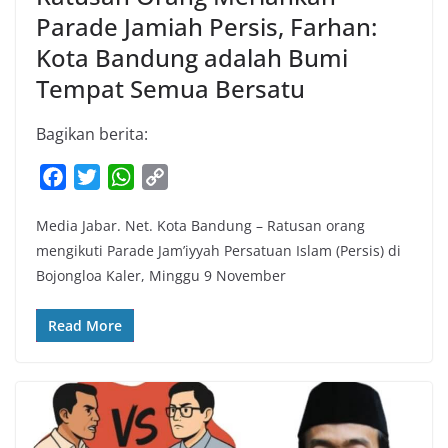
Parade Jamiah Persis, Farhan:
Kota Bandung adalah Bumi
Tempat Semua Bersatu
Bagikan berita:
F
T
W
C
a
w
h
o
Media Jabar. Net. Kota Bandung – Ratusan orang
c
i
a
p
mengikuti Parade Jam’iyyah Persatuan Islam (Persis) di
e
t
t
y
Bojongloa Kaler, Minggu 9 November
b
t
s
L
o
e
A
i
Read More
o
r
p
n
k
p
k