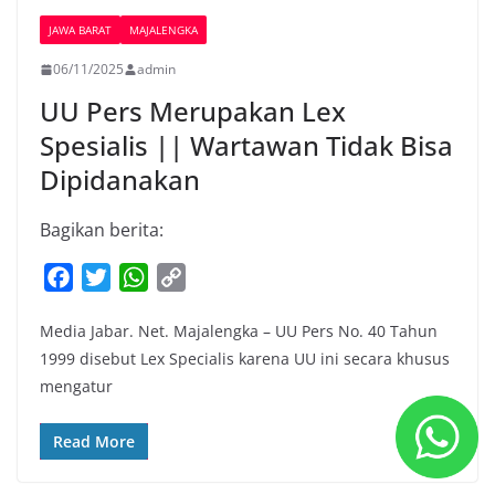
JAWA BARAT
MAJALENGKA
06/11/2025
admin
UU Pers Merupakan Lex
Spesialis || Wartawan Tidak Bisa
Dipidanakan
Bagikan berita:
F
T
W
C
a
w
h
o
Media Jabar. Net. Majalengka – UU Pers No. 40 Tahun
c
i
a
p
1999 disebut Lex Specialis karena UU ini secara khusus
e
t
t
y
mengatur
b
t
s
L
o
e
A
i
Read More
o
r
p
n
k
p
k