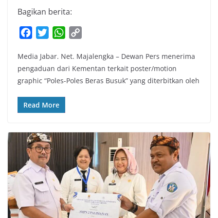
Bagikan berita:
F
T
W
C
a
w
h
o
Media Jabar. Net. Majalengka – Dewan Pers menerima
c
i
a
p
pengaduan dari Kementan terkait poster/motion
e
t
t
y
graphic “Poles-Poles Beras Busuk” yang diterbitkan oleh
b
t
s
L
o
e
A
i
Read More
o
r
p
n
k
p
k