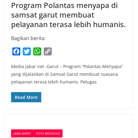
Program Polantas menyapa di
samsat garut membuat
pelayanan terasa lebih humanis.
Bagikan berita:
F
T
W
C
a
w
h
o
Media jabar net -Garut – Program “Polantas Menyapa”
c
i
a
p
yang dijalankan di Samsat Garut membuat suasana
e
t
t
y
pelayanan terasa lebih humanis. Petugas
b
t
s
L
o
e
A
i
Read More
o
r
p
n
k
p
k
JAWA BARAT
KOTA BANDUNG