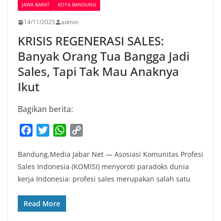
JAWA BARAT
KOTA BANDUNG
14/11/2025
admin
KRISIS REGENERASI SALES:
Banyak Orang Tua Bangga Jadi
Sales, Tapi Tak Mau Anaknya
Ikut
Bagikan berita:
F
T
W
C
a
w
h
o
Bandung,Media Jabar Net — Asosiasi Komunitas Profesi
c
i
a
p
Sales Indonesia (KOMISI) menyoroti paradoks dunia
e
t
t
y
kerja Indonesia: profesi sales merupakan salah satu
b
t
s
L
o
e
A
i
Read More
o
r
p
n
k
p
k