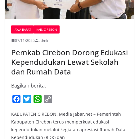
JAWA BARAT
KAB. CIREBON
07/11/2025
admin
Pemkab Cirebon Dorong Edukasi
Kependudukan Lewat Sekolah
dan Rumah Data
Bagikan berita:
F
T
W
C
a
w
h
o
KABUPATEN CIREBON. Media Jabar.net – Pemerintah
c
i
a
p
Kabupaten Cirebon terus memperkuat edukasi
e
t
t
y
kependudukan melalui kegiatan apresiasi Rumah Data
b
t
s
L
Kependudukan (RDK) dan