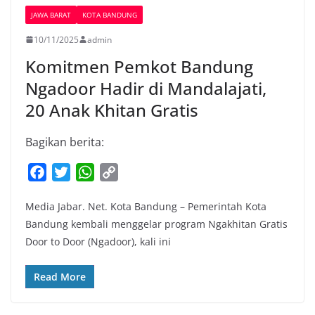
JAWA BARAT
KOTA BANDUNG
10/11/2025
admin
Komitmen Pemkot Bandung
Ngadoor Hadir di Mandalajati,
20 Anak Khitan Gratis
Bagikan berita:
F
T
W
C
a
w
h
o
Media Jabar. Net. Kota Bandung – Pemerintah Kota
c
i
a
p
Bandung kembali menggelar program Ngakhitan Gratis
e
t
t
y
Door to Door (Ngadoor), kali ini
b
t
s
L
o
e
A
i
Read More
o
r
p
n
k
p
k