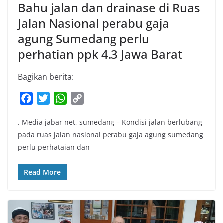
Bahu jalan dan drainase di Ruas
Jalan Nasional perabu gaja
agung Sumedang perlu
perhatian ppk 4.3 Jawa Barat
Bagikan berita:
F
T
W
C
a
w
h
o
. Media jabar net, sumedang – Kondisi jalan berlubang
c
i
a
p
pada ruas jalan nasional perabu gaja agung sumedang
e
t
t
y
perlu perhataian dan
b
t
s
L
o
e
A
i
Read More
o
r
p
n
k
p
k