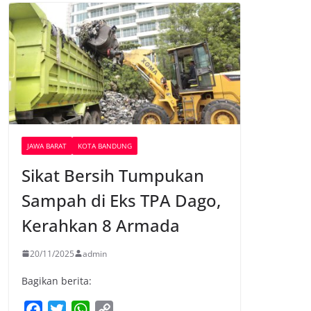
JAWA BARAT
KOTA BANDUNG
Sikat Bersih Tumpukan
Sampah di Eks TPA Dago,
Kerahkan 8 Armada
20/11/2025
admin
Bagikan berita:
F
T
W
C