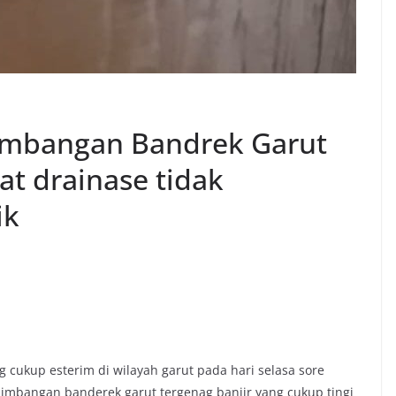
limbangan Bandrek Garut
at drainase tidak
ik
g cukup esterim di wilayah garut pada hari selasa sore
 limbangan banderek garut tergenag banjir yang cukup tingi