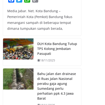
a
w
h
o
Media Jabar. Net. Kota Bandung –
c
i
a
p
Pemerintah Kota (Pemkot) Bandung fokus
e
t
t
y
menangani sampah di beberapa tempat
b
t
s
L
dimana tumpukan sampah berada,
o
e
A
i
o
r
p
n
k
p
k
DLH Kota Bandung Tutup
TPS Kolong Jembatan
Pasupati
18/11/2025
Bahu jalan dan drainase
di Ruas Jalan Nasional
perabu gaja agung
Sumedang perlu
perhatian ppk 4.3 Jawa
Barat