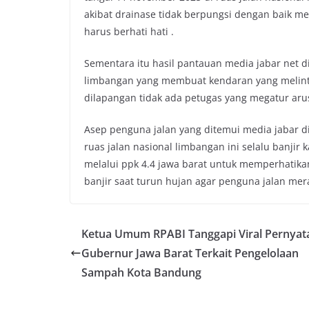
akibat drainase tidak berpungsi dengan baik m
b
t
s
L
harus berhati hati .
o
e
A
i
o
r
p
n
Sementara itu hasil pantauan media jabar net dil
k
p
k
limbangan yang membuat kendaran yang melintas 
dilapangan tidak ada petugas yang megatur arus 
Asep penguna jalan yang ditemui media jabar d
ruas jalan nasional limbangan ini selalu banjir
melalui ppk 4.4 jawa barat untuk memperhatikan 
banjir saat turun hujan agar penguna jalan me
Ketua Umum RPABI Tanggapi Viral Pernyat
Gubernur Jawa Barat Terkait Pengelolaan
Sampah Kota Bandung