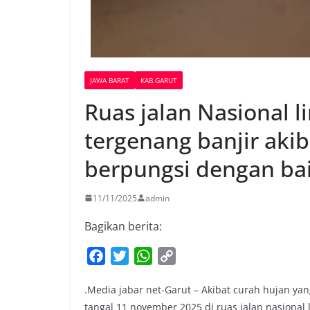
JAWA BARAT
KAB.GARUT
Ruas jalan Nasional 
tergenang banjir akib
berpungsi dengan ba
11/11/2025
admin
Bagikan berita:
F
T
W
C
a
w
h
o
.Media jabar net-Garut – Akibat curah hujan yan
c
i
a
p
tangal 11 november 2025 di ruas jalan nasional
e
t
t
y