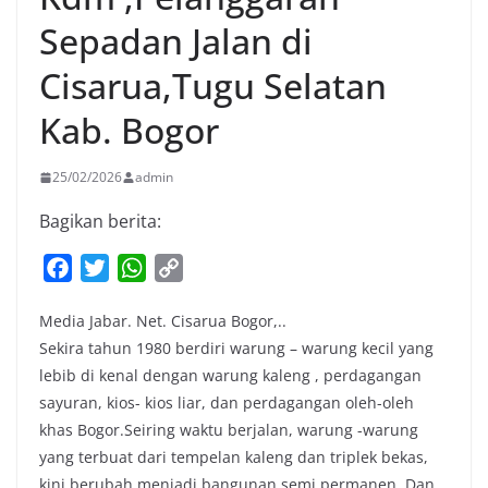
Sepadan Jalan di
Cisarua,Tugu Selatan
Kab. Bogor
25/02/2026
admin
Bagikan berita:
F
T
W
C
a
w
h
o
Media Jabar. Net. Cisarua Bogor,..
c
i
a
p
Sekira tahun 1980 berdiri warung – warung kecil yang
e
t
t
y
lebib di kenal dengan warung kaleng , perdagangan
b
t
s
L
sayuran, kios- kios liar, dan perdagangan oleh-oleh
o
e
A
i
khas Bogor.Seiring waktu berjalan, warung -warung
o
r
p
n
yang terbuat dari tempelan kaleng dan triplek bekas,
k
p
k
kini berubah menjadi bangunan semi permanen .Dan