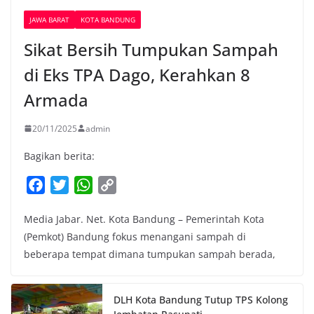
JAWA BARAT
KOTA BANDUNG
Sikat Bersih Tumpukan Sampah
di Eks TPA Dago, Kerahkan 8
Armada
20/11/2025
admin
Bagikan berita:
F
T
W
C
a
w
h
o
Media Jabar. Net. Kota Bandung – Pemerintah Kota
c
i
a
p
(Pemkot) Bandung fokus menangani sampah di
e
t
t
y
beberapa tempat dimana tumpukan sampah berada,
b
t
s
L
o
e
A
i
o
r
p
n
DLH Kota Bandung Tutup TPS Kolong
k
p
k