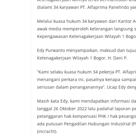
e
t
t
y
dialami 34 karyawan PT. Alfaprima Panelindo y
b
t
s
L
o
e
A
i
Melalui kuasa hukum 34 karyawan dari Kantor A
o
r
p
n
awak media memperoleh keterangan langsung s
k
p
k
Kepengawasan Ketenagakerjaan Wilayah 1 Bogor, 
Edy Purwanto menyampaikan, maksud dan tuju
Ketenagakerjaan Wilayah 1 Bogor, H. Dani P.
“Kami selaku kuasa hukum 34 pekerja PT. Alfap
menangani perkara ini, pasalnya kenapa sampai 
seriusan dalam penanganannya”. Ucap Edy den
Masih kata Edy, kami mendapatkan informasi d
tanggal 26 Oktober 2022 lalu padahal laporan p
pelanggaran hak kompensasi PHK / hak pesang
ada putusan Pengadilan Hubungan Industrial 
(incracht).