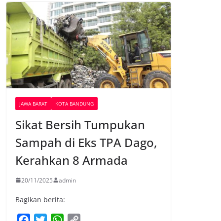
JAWA BARAT
KOTA BANDUNG
Sikat Bersih Tumpukan
Sampah di Eks TPA Dago,
Kerahkan 8 Armada
20/11/2025
admin
Bagikan berita:
F
T
W
C