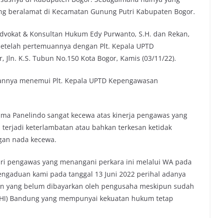
ang beralamat di Kecamatan Gunung Putri Kabupaten Bogor.
dvokat & Konsultan Hukum Edy Purwanto, S.H. dan Rekan,
etelah pertemuannya dengan Plt. Kepala UPTD
Jln. K.S. Tubun No.150 Kota Bogor, Kamis (03/11/22).
annya menemui Plt. Kepala UPTD Kepengawasan
rima Panelindo sangat kecewa atas kinerja pengawas yang
terjadi keterlambatan atau bahkan terkesan ketidak
gan nada kecewa.
ari pengawas yang menangani perkara ini melalui WA pada
engaduan kami pada tanggal 13 Juni 2022 perihal adanya
on yang belum dibayarkan oleh pengusaha meskipun sudah
(PHI) Bandung yang mempunyai kekuatan hukum tetap