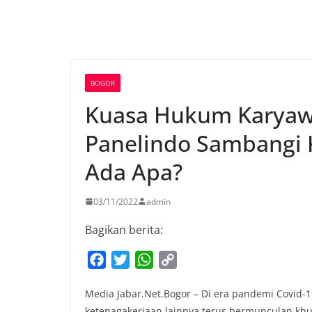
BOGOR
Kuasa Hukum Karyawa
Panelindo Sambangi 
Ada Apa?
03/11/2022
admin
Bagikan berita:
F
T
W
C
a
w
h
o
Media Jabar.Net.Bogor – Di era pandemi Covid
c
i
a
p
ketenagakerjaan lainnya terus bermunculan kh