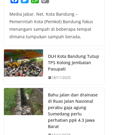
a
w
h
o
Media Jabar. Net. Kota Bandung –
c
i
a
p
Pemerintah Kota (Pemkot) Bandung fokus
e
t
t
y
menangani sampah di beberapa tempat
b
t
s
L
dimana tumpukan sampah berada,
o
e
A
i
o
r
p
n
k
p
k
DLH Kota Bandung Tutup
TPS Kolong Jembatan
Pasupati
18/11/2025
Bahu jalan dan drainase
di Ruas Jalan Nasional
perabu gaja agung
Sumedang perlu
perhatian ppk 4.3 Jawa
Barat