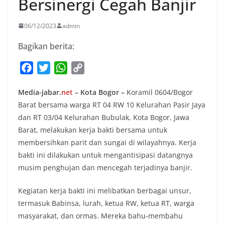
Bersinergi Cegah Banjir
06/12/2023
admin
Bagikan berita:
F
T
W
C
a
w
h
o
Media-jabar.
net
– Kota Bogor –
Koramil 0604/Bogor
c
i
a
p
Barat bersama warga RT 04 RW 10 Kelurahan Pasir Jaya
e
t
t
y
dan RT 03/04 Kelurahan Bubulak, Kota Bogor, Jawa
b
t
s
L
Barat, melakukan kerja bakti bersama untuk
o
e
A
i
membersihkan parit dan sungai di wilayahnya. Kerja
o
r
p
n
bakti ini dilakukan untuk mengantisipasi datangnya
k
p
k
musim penghujan dan mencegah terjadinya banjir.
Kegiatan kerja bakti ini melibatkan berbagai unsur,
termasuk Babinsa, lurah, ketua RW, ketua RT, warga
masyarakat, dan ormas. Mereka bahu-membahu