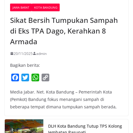
JAWA BARAT
KOTA BANDUNG
Sikat Bersih Tumpukan Sampah
di Eks TPA Dago, Kerahkan 8
Armada
20/11/2025
admin
Bagikan berita:
F
T
W
C
a
w
h
o
Media Jabar. Net. Kota Bandung – Pemerintah Kota
c
i
a
p
(Pemkot) Bandung fokus menangani sampah di
e
t
t
y
beberapa tempat dimana tumpukan sampah berada,
b
t
s
L
o
e
A
i
o
r
p
n
DLH Kota Bandung Tutup TPS Kolong
k
p
k
Jembatan Pasupati