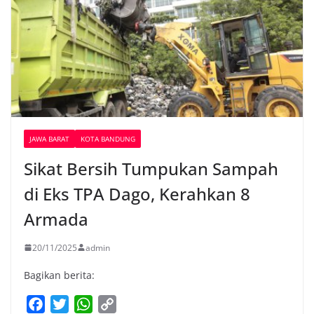
JAWA BARAT
KOTA BANDUNG
Sikat Bersih Tumpukan Sampah
di Eks TPA Dago, Kerahkan 8
Armada
20/11/2025
admin
Bagikan berita:
F
T
W
C