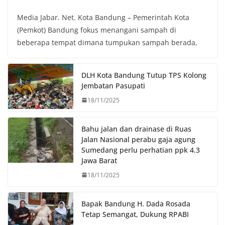
a
w
h
o
Media Jabar. Net. Kota Bandung – Pemerintah Kota
c
i
a
p
(Pemkot) Bandung fokus menangani sampah di
e
t
t
y
beberapa tempat dimana tumpukan sampah berada,
b
t
s
L
o
e
A
i
o
r
p
n
DLH Kota Bandung Tutup TPS Kolong
k
p
k
Jembatan Pasupati
18/11/2025
Bahu jalan dan drainase di Ruas
Jalan Nasional perabu gaja agung
Sumedang perlu perhatian ppk 4.3
Jawa Barat
18/11/2025
Bapak Bandung H. Dada Rosada
Tetap Semangat, Dukung RPABI