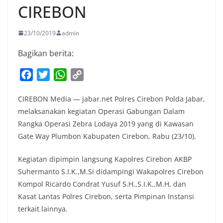
CIREBON
23/10/2019
admin
Bagikan berita:
F
T
W
C
a
w
h
o
CIREBON Media — jabar.net Polres Cirebon Polda Jabar,
c
i
a
p
melaksanakan kegiatan Operasi Gabungan Dalam
e
t
t
y
Rangka Operasi Zebra Lodaya 2019 yang di Kawasan
b
t
s
L
Gate Way Plumbon Kabupaten Cirebon, Rabu (23/10).
o
e
A
i
o
r
p
n
Kegiatan dipimpin langsung Kapolres Cirebon AKBP
k
p
k
Suhermanto S.I.K.,M.Si didampingi Wakapolres Cirebon
Kompol Ricardo Condrat Yusuf S.H.,S.I.K.,M.H, dan
Kasat Lantas Polres Cirebon, serta Pimpinan Instansi
terkait lainnya.