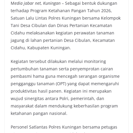
M
edia jabar net, Kuningan
– Sebagai bentuk dukungan
c
i
a
p
terhadap Program Ketahanan Pangan Tahun 2026,
e
t
t
y
Satuan Lalu Lintas Polres Kuningan bersama Kelompok
b
t
s
L
Tani Desa Cibulan dan Dinas Pertanian Kecamatan
o
e
A
i
Cidahu melaksanakan kegiatan perawatan tanaman
o
r
p
n
jagung di lahan pertanian Desa Cibulan, Kecamatan
k
p
k
Cidahu, Kabupaten Kuningan.
Kegiatan tersebut dilakukan melalui monitoring
pertumbuhan tanaman serta penyemprotan cairan
pembasmi hama guna mencegah serangan organisme
pengganggu tanaman (OPT) yang dapat memengaruhi
produktivitas hasil panen. Kegiatan ini merupakan
wujud sinergitas antara Polri, pemerintah, dan
masyarakat dalam mendukung keberhasilan program
ketahanan pangan nasional.
Personel Satlantas Polres Kuningan bersama petugas