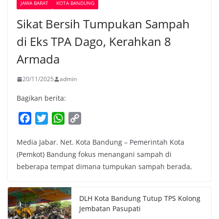
JAWA BARAT
KOTA BANDUNG
Sikat Bersih Tumpukan Sampah
di Eks TPA Dago, Kerahkan 8
Armada
20/11/2025
admin
Bagikan berita:
F
T
W
C
a
w
h
o
Media Jabar. Net. Kota Bandung – Pemerintah Kota
c
i
a
p
(Pemkot) Bandung fokus menangani sampah di
e
t
t
y
beberapa tempat dimana tumpukan sampah berada,
b
t
s
L
o
e
A
i
o
r
p
n
DLH Kota Bandung Tutup TPS Kolong
k
p
k
Jembatan Pasupati