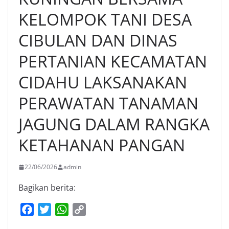
KELOMPOK TANI DESA
CIBULAN DAN DINAS
PERTANIAN KECAMATAN
CIDAHU LAKSANAKAN
PERAWATAN TANAMAN
JAGUNG DALAM RANGKA
KETAHANAN PANGAN
22/06/2026
admin
Bagikan berita:
F
T
W
C
a
w
h
o