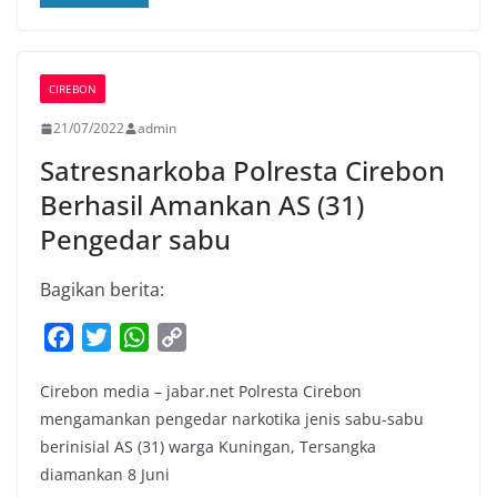
CIREBON
21/07/2022
admin
Satresnarkoba Polresta Cirebon
Berhasil Amankan AS (31)
Pengedar sabu
Bagikan berita:
F
T
W
C
a
w
h
o
Cirebon media – jabar.net Polresta Cirebon
c
i
a
p
mengamankan pengedar narkotika jenis sabu-sabu
e
t
t
y
berinisial AS (31) warga Kuningan, Tersangka
b
t
s
L
diamankan 8 Juni
o
e
A
i