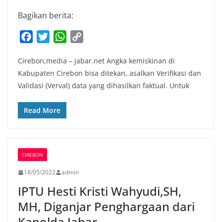
Bagikan berita:
F
T
W
C
a
w
h
o
Cirebon,media – jabar.net Angka kemiskinan di
c
i
a
p
Kabupaten Cirebon bisa ditekan, asalkan Verifikasi dan
e
t
t
y
Validasi (Verval) data yang dihasilkan faktual. Untuk
b
t
s
L
o
e
A
i
Read More
o
r
p
n
k
p
k
CIREBON
18/05/2022
admin
IPTU Hesti Kristi Wahyudi,SH,
MH, Diganjar Penghargaan dari
Kapolda Jabar