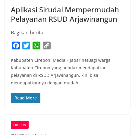
Aplikasi Sirudal Mempermudah
Pelayanan RSUD Arjawinangun
Bagikan berita:
F
T
W
C
a
w
h
o
Kabupaten Cirebon: Media – Jabar.netBagi warga
c
i
a
p
Kabupaten Cirebon yang hendak mendapatkan
e
t
t
y
pelayanan di RSUD Arjawinangun, kini bisa
b
t
s
L
mendapatkannya dengan mudah.
o
e
A
i
o
r
p
n
Read More
k
p
k
CIREBON