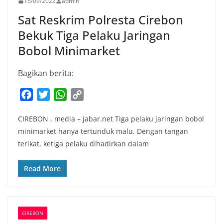
16/09/2022
admin
Sat Reskrim Polresta Cirebon
Bekuk Tiga Pelaku Jaringan
Bobol Minimarket
Bagikan berita:
F
T
W
C
a
w
h
o
CIREBON , media – jabar.net Tiga pelaku jaringan bobol
c
i
a
p
minimarket hanya tertunduk malu. Dengan tangan
e
t
t
y
terikat, ketiga pelaku dihadirkan dalam
b
t
s
L
o
e
A
i
Read More
o
r
p
n
k
p
k
CIREBON