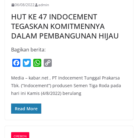
06/08/2022
admin
HUT KE 47 INDOCEMENT
TEGASKAN KOMITMENNYA
DALAM PEMBANGUNAN HIJAU
Bagikan berita:
F
T
W
C
a
w
h
o
Media – kabar.net , PT Indocement Tunggal Prakarsa
c
i
a
p
Tbk. (“Indocement”) produsen Semen Tiga Roda pada
e
t
t
y
hari ini Kamis (4/8/2022) berulang
b
t
s
L
o
e
A
i
Read More
o
r
p
n
k
p
k
CIREBON