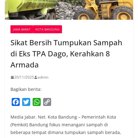
JAWA BARAT
KOTA BANDUNG
Sikat Bersih Tumpukan Sampah
di Eks TPA Dago, Kerahkan 8
Armada
20/11/2025
admin
Bagikan berita:
F
T
W
C
a
w
h
o
Media Jabar. Net. Kota Bandung – Pemerintah Kota
c
i
a
p
(Pemkot) Bandung fokus menangani sampah di
e
t
t
y
beberapa tempat dimana tumpukan sampah berada,
b
t
s
L