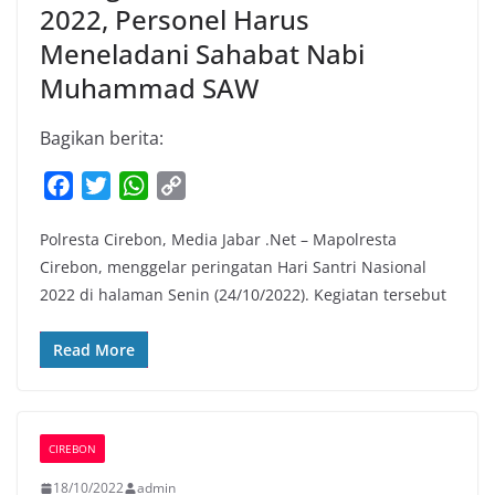
2022, Personel Harus
Meneladani Sahabat Nabi
Muhammad SAW
Bagikan berita:
F
T
W
C
a
w
h
o
Polresta Cirebon, Media Jabar .Net – Mapolresta
c
i
a
p
Cirebon, menggelar peringatan Hari Santri Nasional
e
t
t
y
2022 di halaman Senin (24/10/2022). Kegiatan tersebut
b
t
s
L
o
e
A
i
Read More
o
r
p
n
k
p
k
CIREBON
18/10/2022
admin