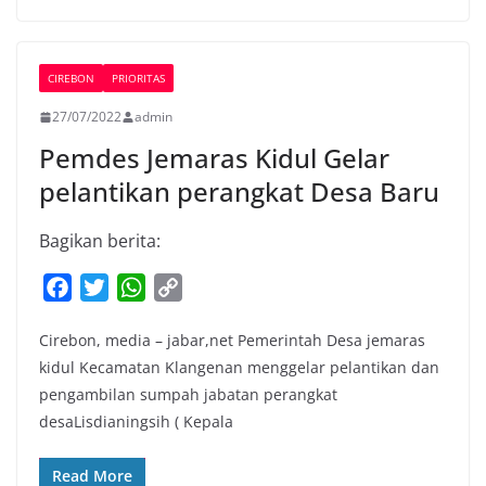
CIREBON
PRIORITAS
27/07/2022
admin
Pemdes Jemaras Kidul Gelar
pelantikan perangkat Desa Baru
Bagikan berita:
F
T
W
C
a
w
h
o
Cirebon, media – jabar,net Pemerintah Desa jemaras
c
i
a
p
kidul Kecamatan Klangenan menggelar pelantikan dan
e
t
t
y
pengambilan sumpah jabatan perangkat
b
t
s
L
desaLisdianingsih ( Kepala
o
e
A
i
o
r
p
n
Read More
k
p
k