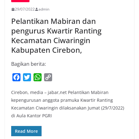
29/07/2022
admin
Pelantikan Mabiran dan
pengurus Kwartir Ranting
Kecamatan Ciwaringin
Kabupaten Cirebon,
Bagikan berita:
F
T
W
C
a
w
h
o
Cirebon, media – jabar,net Pelantikan Mabiran
c
i
a
p
kepengurusan anggota pramuka Kwartir Ranting
e
t
t
y
Kecamatan Ciwaringin dilaksanakan Jumat (29/7/2022)
b
t
s
L
di Aula Kantor PGRI
o
e
A
i
o
r
p
n
Read More
k
p
k