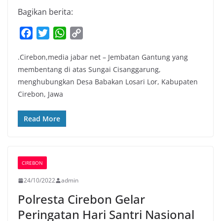
Bagikan berita:
F
T
W
C
a
w
h
o
.Cirebon,media jabar net – Jembatan Gantung yang
c
i
a
p
membentang di atas Sungai Cisanggarung,
e
t
t
y
menghubungkan Desa Babakan Losari Lor, Kabupaten
b
t
s
L
Cirebon, Jawa
o
e
A
i
o
r
p
n
Read More
k
p
k
CIREBON
24/10/2022
admin
Polresta Cirebon Gelar
Peringatan Hari Santri Nasional