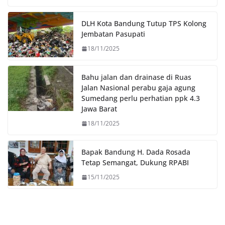
o
e
A
i
o
r
p
n
DLH Kota Bandung Tutup TPS Kolong
k
p
k
Jembatan Pasupati
18/11/2025
Bahu jalan dan drainase di Ruas
Jalan Nasional perabu gaja agung
Sumedang perlu perhatian ppk 4.3
Jawa Barat
18/11/2025
Bapak Bandung H. Dada Rosada
Tetap Semangat, Dukung RPABI
15/11/2025