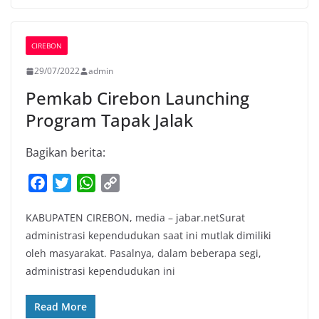
CIREBON
29/07/2022
admin
Pemkab Cirebon Launching
Program Tapak Jalak
Bagikan berita:
F
T
W
C
a
w
h
o
KABUPATEN CIREBON, media – jabar.netSurat
c
i
a
p
administrasi kependudukan saat ini mutlak dimiliki
e
t
t
y
oleh masyarakat. Pasalnya, dalam beberapa segi,
b
t
s
L
administrasi kependudukan ini
o
e
A
i
o
r
p
n
Read More
k
p
k