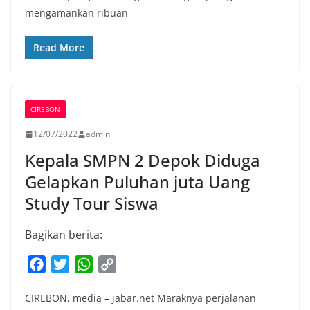
mengamankan ribuan
o
e
A
i
o
r
p
n
Read More
k
p
k
CIREBON
12/07/2022
admin
Kepala SMPN 2 Depok Diduga
Gelapkan Puluhan juta Uang
Study Tour Siswa
Bagikan berita:
F
T
W
C
a
w
h
o
CIREBON, media – jabar.net Maraknya perjalanan
c
i
a
p