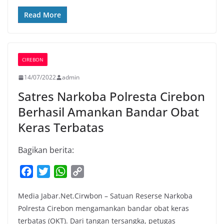
o
r
p
n
Read More
k
p
k
CIREBON
14/07/2022
admin
Satres Narkoba Polresta Cirebon
Berhasil Amankan Bandar Obat
Keras Terbatas
Bagikan berita:
F
T
W
C
a
w
h
o
Media Jabar.Net.Cirwbon – Satuan Reserse Narkoba
c
i
a
p
Polresta Cirebon mengamankan bandar obat keras
e
t
t
y
terbatas (OKT). Dari tangan tersangka, petugas
b
t
s
L