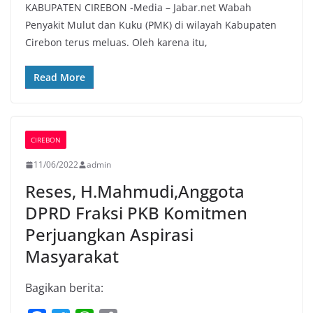
KABUPATEN CIREBON -Media – Jabar.net Wabah
c
i
a
p
Penyakit Mulut dan Kuku (PMK) di wilayah Kabupaten
e
t
t
y
Cirebon terus meluas. Oleh karena itu,
b
t
s
L
o
e
A
i
Read More
o
r
p
n
k
p
k
CIREBON
11/06/2022
admin
Reses, H.Mahmudi,Anggota
DPRD Fraksi PKB Komitmen
Perjuangkan Aspirasi
Masyarakat
Bagikan berita: