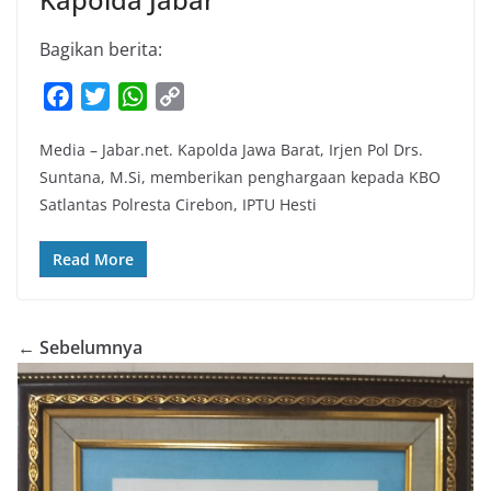
Bagikan berita:
F
T
W
C
a
w
h
o
Media – Jabar.net. Kapolda Jawa Barat, Irjen Pol Drs.
c
i
a
p
Suntana, M.Si, memberikan penghargaan kepada KBO
e
t
t
y
Satlantas Polresta Cirebon, IPTU Hesti
b
t
s
L
o
e
A
i
Read More
o
r
p
n
k
p
k
← Sebelumnya