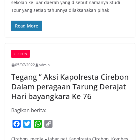
sekolah ke luar daerah yang disebut namanya Studi
e
t
t
y
Tour yang setiap tahunnya dilaksanakan pihak
b
t
s
L
o
e
A
i
Read More
o
r
p
n
k
p
k
CIREBON
05/07/2022
admin
Tegang ” Aksi Kapolresta Cirebon
Dalam peragaan Tarung Derajat
Hari bayangkara Ke 76
Bagikan berita:
F
T
W
C
a
w
h
o
Cirebon, media – jabar.net Kapolresta Cirebon, Kombes