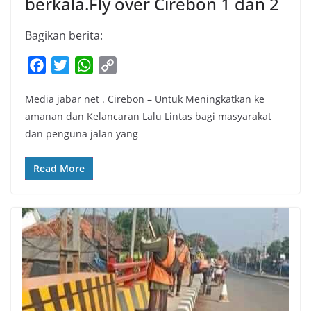
berkala.Fly over Cirebon 1 dan 2
Bagikan berita:
F
T
W
C
a
w
h
o
Media jabar net . Cirebon – Untuk Meningkatkan ke
c
i
a
p
amanan dan Kelancaran Lalu Lintas bagi masyarakat
e
t
t
y
dan penguna jalan yang
b
t
s
L
o
e
A
i
Read More
o
r
p
n
k
p
k