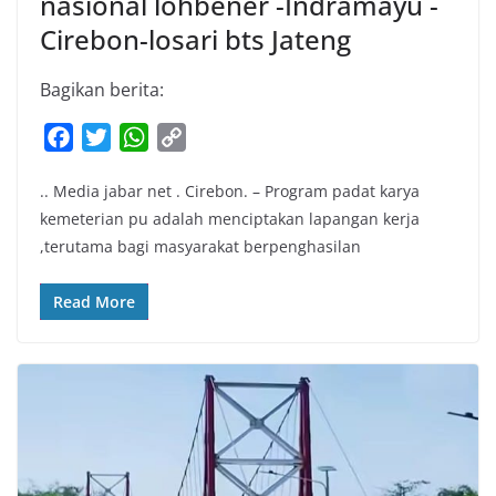
nasional lohbener -Indramayu -
Cirebon-losari bts Jateng
Bagikan berita:
F
T
W
C
a
w
h
o
.. Media jabar net . Cirebon. – Program padat karya
c
i
a
p
kemeterian pu adalah menciptakan lapangan kerja
e
t
t
y
,terutama bagi masyarakat berpenghasilan
b
t
s
L
o
e
A
i
Read More
o
r
p
n
k
p
k