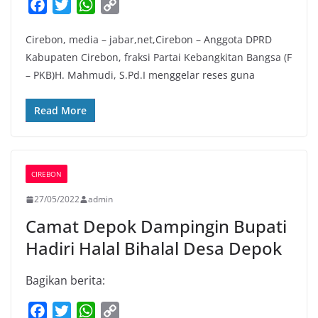
F
T
W
C
a
w
h
o
Cirebon, media – jabar,net,Cirebon – Anggota DPRD
c
i
a
p
Kabupaten Cirebon, fraksi Partai Kebangkitan Bangsa (F
e
t
t
y
– PKB)H. Mahmudi, S.Pd.I menggelar reses guna
b
t
s
L
o
e
A
i
Read More
o
r
p
n
k
p
k
CIREBON
27/05/2022
admin
Camat Depok Dampingin Bupati
Hadiri Halal Bihalal Desa Depok
Bagikan berita:
F
T
W
C