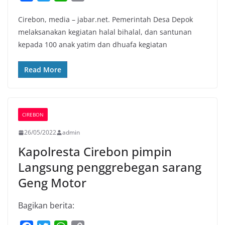
a
w
h
o
Cirebon, media – jabar.net. Pemerintah Desa Depok
c
i
a
p
melaksanakan kegiatan halal bihalal, dan santunan
e
t
t
y
kepada 100 anak yatim dan dhuafa kegiatan
b
t
s
L
o
e
A
i
Read More
o
r
p
n
k
p
k
CIREBON
26/05/2022
admin
Kapolresta Cirebon pimpin
Langsung penggrebegan sarang
Geng Motor
Bagikan berita: