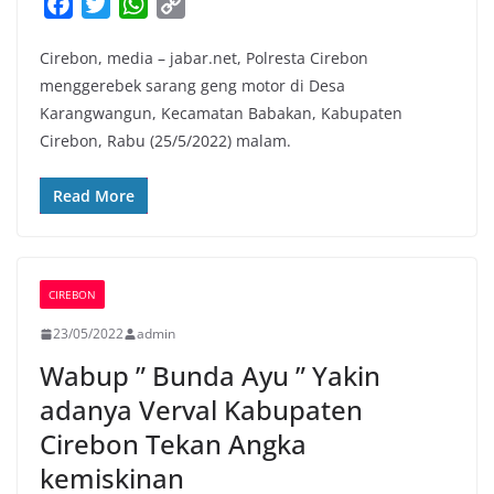
F
T
W
C
a
w
h
o
Cirebon, media – jabar.net, Polresta Cirebon
c
i
a
p
menggerebek sarang geng motor di Desa
e
t
t
y
Karangwangun, Kecamatan Babakan, Kabupaten
b
t
s
L
Cirebon, Rabu (25/5/2022) malam.
o
e
A
i
o
r
p
n
Read More
k
p
k
CIREBON
23/05/2022
admin
Wabup ” Bunda Ayu ” Yakin
adanya Verval Kabupaten
Cirebon Tekan Angka
kemiskinan