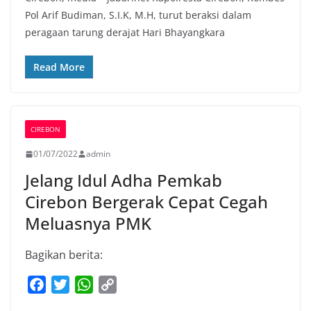
c
i
a
p
Pol Arif Budiman, S.I.K, M.H, turut beraksi dalam
e
t
t
y
peragaan tarung derajat Hari Bhayangkara
b
t
s
L
o
e
A
i
Read More
o
r
p
n
k
p
k
CIREBON
01/07/2022
admin
Jelang Idul Adha Pemkab
Cirebon Bergerak Cepat Cegah
Meluasnya PMK
Bagikan berita:
F
T
W
C
a
w
h
o