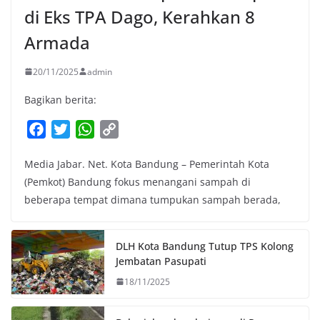
di Eks TPA Dago, Kerahkan 8
Armada
20/11/2025
admin
Bagikan berita:
F
T
W
C
a
w
h
o
Media Jabar. Net. Kota Bandung – Pemerintah Kota
c
i
a
p
(Pemkot) Bandung fokus menangani sampah di
e
t
t
y
beberapa tempat dimana tumpukan sampah berada,
b
t
s
L
o
e
A
i
o
r
p
n
DLH Kota Bandung Tutup TPS Kolong
k
p
k
Jembatan Pasupati
18/11/2025