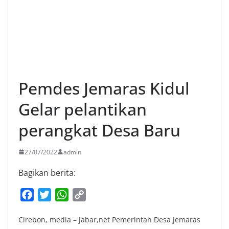
Pemdes Jemaras Kidul
Gelar pelantikan
perangkat Desa Baru
27/07/2022
admin
Bagikan berita:
F
T
W
C
a
w
h
o
Cirebon, media – jabar,net Pemerintah Desa jemaras
c
i
a
p