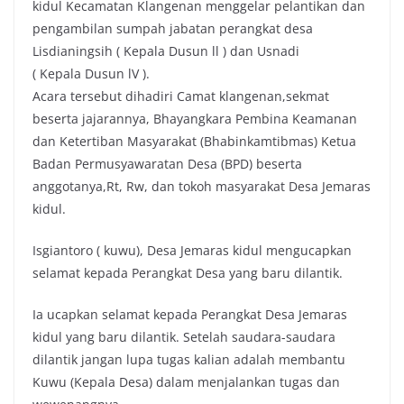
kidul Kecamatan Klangenan menggelar pelantikan dan
e
t
t
y
pengambilan sumpah jabatan perangkat desa
b
t
s
L
Lisdianingsih ( Kepala Dusun ll ) dan Usnadi
o
e
A
i
( Kepala Dusun lV ).
o
r
p
n
Acara tersebut dihadiri Camat klangenan,sekmat
k
p
k
beserta jajarannya, Bhayangkara Pembina Keamanan
dan Ketertiban Masyarakat (Bhabinkamtibmas) Ketua
Badan Permusyawaratan Desa (BPD) beserta
anggotanya,Rt, Rw, dan tokoh masyarakat Desa Jemaras
kidul.
Isgiantoro ( kuwu), Desa Jemaras kidul mengucapkan
selamat kepada Perangkat Desa yang baru dilantik.
Ia ucapkan selamat kepada Perangkat Desa Jemaras
kidul yang baru dilantik. Setelah saudara-saudara
dilantik jangan lupa tugas kalian adalah membantu
Kuwu (Kepala Desa) dalam menjalankan tugas dan