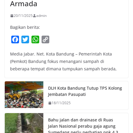
Armada
20/11/2025
admin
Bagikan berita:
F
T
W
C
a
w
h
o
Media Jabar. Net. Kota Bandung – Pemerintah Kota
c
i
a
p
(Pemkot) Bandung fokus menangani sampah di
e
t
t
y
beberapa tempat dimana tumpukan sampah berada,
b
t
s
L
o
e
A
i
o
r
p
n
DLH Kota Bandung Tutup TPS Kolong
k
p
k
Jembatan Pasupati
18/11/2025
Bahu jalan dan drainase di Ruas
Jalan Nasional perabu gaja agung
Sumedang perlu perhatian ppk 4.3