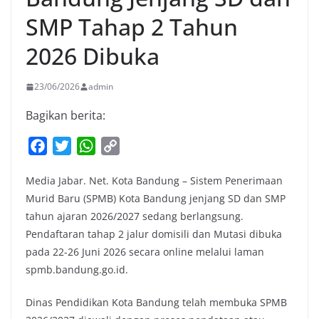
SMP Tahap 2 Tahun
2026 Dibuka
23/06/2026
admin
Bagikan berita:
F
T
W
C
a
w
h
o
Media Jabar. Net. Kota Bandung – Sistem Penerimaan
c
i
a
p
Murid Baru (SPMB) Kota Bandung jenjang SD dan SMP
e
t
t
y
tahun ajaran 2026/2027 sedang berlangsung.
b
t
s
L
Pendaftaran tahap 2 jalur domisili dan Mutasi dibuka
o
e
A
i
pada 22-26 Juni 2026 secara online melalui laman
o
r
p
n
spmb.bandung.go.id.
k
p
k
Dinas Pendidikan Kota Bandung telah membuka SPMB