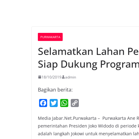
PURWAKARTA
Selamatkan Lahan Pe
Siap Dukung Program
18/10/2019
admin
Bagikan berita:
F
T
W
C
a
w
h
o
Media Jabar.Net.Purwakarta – Purwakarta Ane
c
i
a
p
pemerintahan Presiden Joko Widodo di periode 
e
t
t
y
adalah langkah Jokowi untuk menyelamatkan lah
b
t
s
L