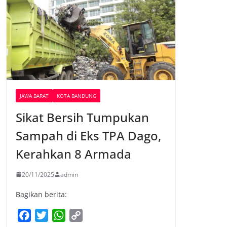
JAWA BARAT
KOTA BANDUNG
Sikat Bersih Tumpukan
Sampah di Eks TPA Dago,
Kerahkan 8 Armada
20/11/2025
admin
Bagikan berita:
F
T
W
C