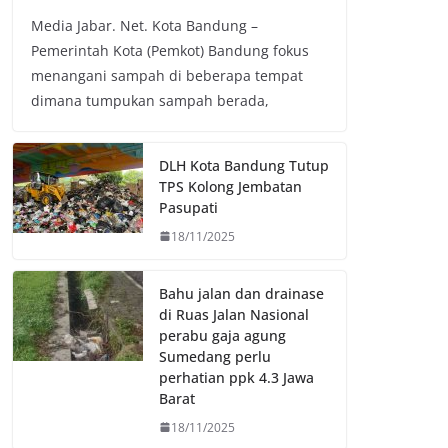
a
w
h
o
Media Jabar. Net. Kota Bandung –
c
i
a
p
Pemerintah Kota (Pemkot) Bandung fokus
e
t
t
y
menangani sampah di beberapa tempat
b
t
s
L
dimana tumpukan sampah berada,
o
e
A
i
o
r
p
n
k
p
k
DLH Kota Bandung Tutup
TPS Kolong Jembatan
Pasupati
18/11/2025
Bahu jalan dan drainase
di Ruas Jalan Nasional
perabu gaja agung
Sumedang perlu
perhatian ppk 4.3 Jawa
Barat
18/11/2025