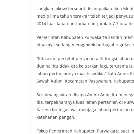
o
e
A
i
Langkah Jokowi tersebut disampaikan oleh Mente
o
r
p
n
medio lima tahun terakhir telah terjadi penyus
k
p
k
2014 luas lahan pertanian berjumlah 7,7 juta he
Pemerintah Kabupaten Purwakarta sendiri memili
pihaknya sedang menggodok berbagai regulasi 
“Kita akan perketat perizinan alih fungsi laha
dua hal itu tidak kita keluarkan lagi, terutama 
lahan pertaniannya masih sedikit,” kata Anne, K
Sawah Kulon, Kecamatan Pasawahan, Kabupaten
Sosok yang akrab disapa Ambu Anne itu menegask
dia, terpeliharanya luas lahan pertanian di Pu
Karena itu tegasnya, menjaga lahan pertanian
ketahanan pangan.
Fokus Pemerintah Kabupaten Purwakarta saat 