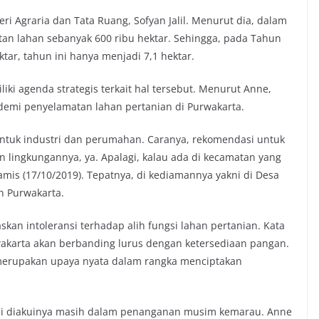
ri Agraria dan Tata Ruang, Sofyan Jalil. Menurut dia, dalam
utan lahan sebanyak 600 ribu hektar. Sehingga, pada Tahun
ktar, tahun ini hanya menjadi 7,1 hektar.
ki agenda strategis terkait hal tersebut. Menurut Anne,
demi penyelamatan lahan pertanian di Purwakarta.
n untuk industri dan perumahan. Caranya, rekomendasi untuk
izin lingkungannya, ya. Apalagi, kalau ada di kecamatan yang
amis (17/10/2019). Tepatnya, di kediamannya yakni di Desa
 Purwakarta.
an intoleransi terhadap alih fungsi lahan pertanian. Kata
rwakarta akan berbanding lurus dengan ketersediaan pangan.
 merupakan upaya nyata dalam rangka menciptakan
ini diakuinya masih dalam penanganan musim kemarau. Anne