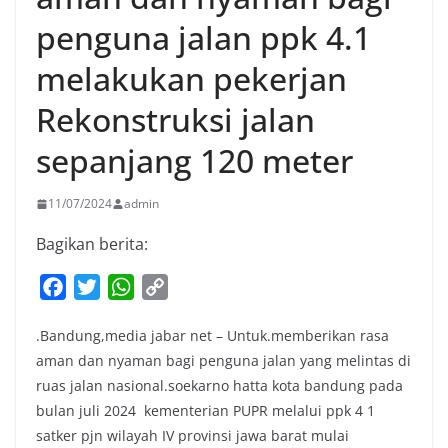
penguna jalan ppk 4.1
melakukan pekerjan
Rekonstruksi jalan
sepanjang 120 meter
11/07/2024
admin
Bagikan berita:
F
T
W
C
a
w
h
o
.Bandung,media jabar net – Untuk.memberikan rasa
c
i
a
p
aman dan nyaman bagi penguna jalan yang melintas di
e
t
t
y
ruas jalan nasional.soekarno hatta kota bandung pada
b
t
s
L
bulan juli 2024 kementerian PUPR melalui ppk 4 1
o
e
A
i
satker pjn wilayah IV provinsi jawa barat mulai
o
r
p
n