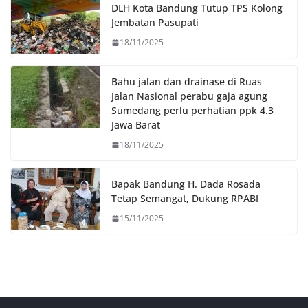
o
r
p
n
DLH Kota Bandung Tutup TPS Kolong
k
p
k
Jembatan Pasupati
18/11/2025
Bahu jalan dan drainase di Ruas
Jalan Nasional perabu gaja agung
Sumedang perlu perhatian ppk 4.3
Jawa Barat
18/11/2025
Bapak Bandung H. Dada Rosada
Tetap Semangat, Dukung RPABI
15/11/2025