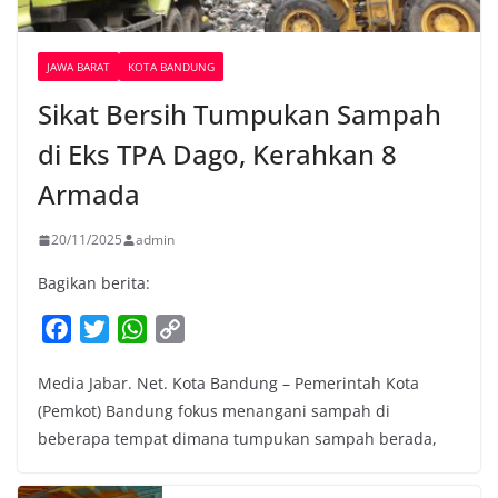
JAWA BARAT
KOTA BANDUNG
Sikat Bersih Tumpukan Sampah
di Eks TPA Dago, Kerahkan 8
Armada
20/11/2025
admin
Bagikan berita:
F
T
W
C
a
w
h
o
Media Jabar. Net. Kota Bandung – Pemerintah Kota
c
i
a
p
(Pemkot) Bandung fokus menangani sampah di
e
t
t
y
beberapa tempat dimana tumpukan sampah berada,
b
t
s
L
o
e
A
i