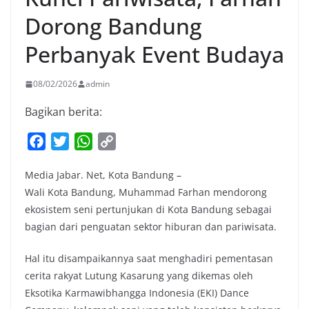
Dorong Bandung
Perbanyak Event Budaya
08/02/2026
admin
Bagikan berita:
F
T
W
C
a
w
h
o
Media Jabar. Net, Kota Bandung –
c
i
a
p
Wali Kota Bandung, Muhammad Farhan mendorong
e
t
t
y
ekosistem seni pertunjukan di Kota Bandung sebagai
b
t
s
L
bagian dari penguatan sektor hiburan dan pariwisata.
o
e
A
i
o
r
p
n
Hal itu disampaikannya saat menghadiri pementasan
k
p
k
cerita rakyat Lutung Kasarung yang dikemas oleh
Eksotika Karmawibhangga Indonesia (EKI) Dance