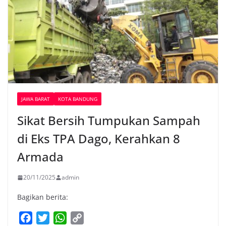
JAWA BARAT
KOTA BANDUNG
Sikat Bersih Tumpukan Sampah
di Eks TPA Dago, Kerahkan 8
Armada
20/11/2025
admin
Bagikan berita:
F
T
W
C