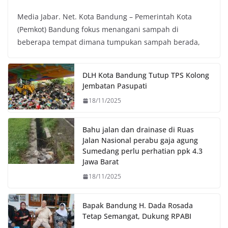
a
w
h
o
Media Jabar. Net. Kota Bandung – Pemerintah Kota
c
i
a
p
(Pemkot) Bandung fokus menangani sampah di
e
t
t
y
beberapa tempat dimana tumpukan sampah berada,
b
t
s
L
o
e
A
i
o
r
p
n
DLH Kota Bandung Tutup TPS Kolong
k
p
k
Jembatan Pasupati
18/11/2025
Bahu jalan dan drainase di Ruas
Jalan Nasional perabu gaja agung
Sumedang perlu perhatian ppk 4.3
Jawa Barat
18/11/2025
Bapak Bandung H. Dada Rosada
Tetap Semangat, Dukung RPABI