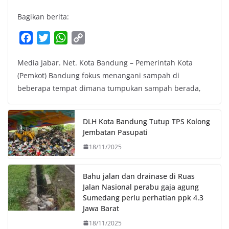
Bagikan berita:
F
T
W
C
a
w
h
o
Media Jabar. Net. Kota Bandung – Pemerintah Kota
c
i
a
p
(Pemkot) Bandung fokus menangani sampah di
e
t
t
y
beberapa tempat dimana tumpukan sampah berada,
b
t
s
L
o
e
A
i
o
r
p
n
DLH Kota Bandung Tutup TPS Kolong
k
p
k
Jembatan Pasupati
18/11/2025
Bahu jalan dan drainase di Ruas
Jalan Nasional perabu gaja agung
Sumedang perlu perhatian ppk 4.3
Jawa Barat
18/11/2025