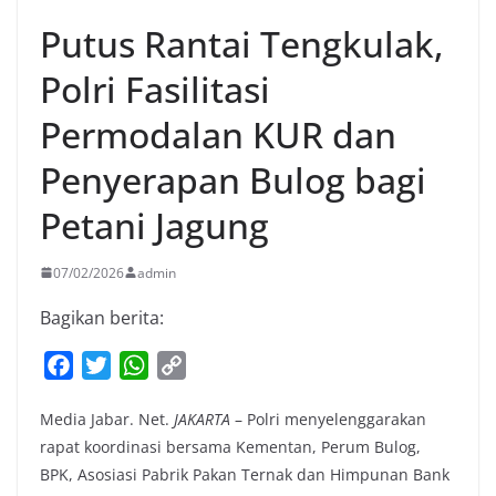
Putus Rantai Tengkulak,
Polri Fasilitasi
Permodalan KUR dan
Penyerapan Bulog bagi
Petani Jagung
07/02/2026
admin
Bagikan berita:
F
T
W
C
a
w
h
o
Media Jabar. Net.
JAKARTA
– Polri menyelenggarakan
c
i
a
p
rapat koordinasi bersama Kementan, Perum Bulog,
e
t
t
y
BPK, Asosiasi Pabrik Pakan Ternak dan Himpunan Bank
b
t
s
L