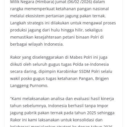
Milik Negara (Himbara) jumat (06/02 /2026) dalam
o
e
A
i
rangka mememperkuat ketahanan pangan nasional
o
r
p
n
melalui ekosistem pertanian jagung pakan ternak.
k
p
k
Langkah strategis ini dilakukan untuk mengawal proses
produksi jagung dari hulu hingga hilir, sekaligus
memastikan kesejahteraan petani binaan Polri di
berbagai wilayah Indonesia.
Rakor yang diselenggarakan di Mabes Polri ini juga
diikuti oleh seluruh gugus tugas Polda se-Indonesia
secara daring, dipimpin Karobinkar SSDM Polri selalu
wakil posko gugus tugas ketahanan Pangan, Brigjen
Langgeng Purnomo.
“Kami melaksanakan analisa dan evaluasi hasil kinerja
tahun sebelumnya, Indonesia berhasil tanpa Impor
jagung pabrik pakan ternak pada tahun 2025 sehingga
Rakor ini kami laksanakan untuk konsolidasi dan
kolaborasi menjalankan strategi ke depan tahun 2026