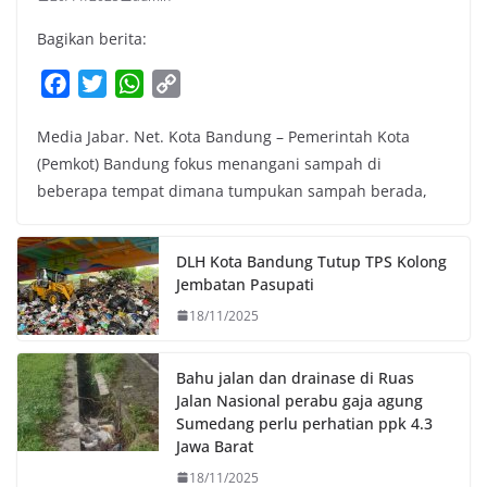
Bagikan berita:
F
T
W
C
a
w
h
o
Media Jabar. Net. Kota Bandung – Pemerintah Kota
c
i
a
p
(Pemkot) Bandung fokus menangani sampah di
e
t
t
y
beberapa tempat dimana tumpukan sampah berada,
b
t
s
L
o
e
A
i
o
r
p
n
DLH Kota Bandung Tutup TPS Kolong
k
p
k
Jembatan Pasupati
18/11/2025
Bahu jalan dan drainase di Ruas
Jalan Nasional perabu gaja agung
Sumedang perlu perhatian ppk 4.3
Jawa Barat
18/11/2025