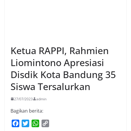
Ketua RAPPI, Rahmien
Liomintono Apresiasi
Disdik Kota Bandung 35
Siswa Tersalurkan
27/07/2023
admin
Bagikan berita:
F
T
W
C
a
w
h
o