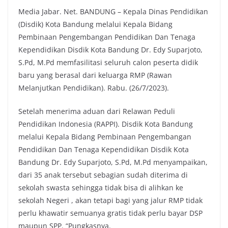
Media Jabar. Net. BANDUNG – Kepala Dinas Pendidikan
c
i
a
p
(Disdik) Kota Bandung melalui Kepala Bidang
e
t
t
y
Pembinaan Pengembangan Pendidikan Dan Tenaga
b
t
s
L
Kependidikan Disdik Kota Bandung Dr. Edy Suparjoto,
o
e
A
i
S.Pd, M.Pd memfasilitasi seluruh calon peserta didik
o
r
p
n
baru yang berasal dari keluarga RMP (Rawan
k
p
k
Melanjutkan Pendidikan). Rabu. (26/7/2023).
Setelah menerima aduan dari Relawan Peduli
Pendidikan Indonesia (RAPPI). Disdik Kota Bandung
melalui Kepala Bidang Pembinaan Pengembangan
Pendidikan Dan Tenaga Kependidikan Disdik Kota
Bandung Dr. Edy Suparjoto, S.Pd, M.Pd menyampaikan,
dari 35 anak tersebut sebagian sudah diterima di
sekolah swasta sehingga tidak bisa di alihkan ke
sekolah Negeri , akan tetapi bagi yang jalur RMP tidak
perlu khawatir semuanya gratis tidak perlu bayar DSP
maupun SPP. “Pungkasnya.