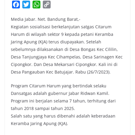
F
T
W
C
a
w
h
o
Media Jabar. Net. Bandung Barat,-
c
i
a
p
Kegiatan sosialisasi berkelanjutan satgas Citarum
e
t
t
y
Harum di wilayah sektor 9 kepada petani Keramba
b
t
s
L
Jaring Apung (KJA) terus diupayakan. Setelah
o
e
A
i
sebelumnya dilaksanakan di Desa Bongas Kec Cililin,
o
r
p
n
Desa Tanjungjaya Kec Cihampelas, Desa Sarinagen Kec
k
p
k
Cipongkor. Dan Desa Mekarsari Cipongkor. Kali ini di
Desa Pangauban Kec Batujajar. Rabu (26/7/2023).
Program Citarum Harum yang bertindak selaku
Dansatgas adalah gubernur Jabar Ridwan Kamil.
Program ini berjalan selama 7 tahun, terhitung dari
tahun 2018 sampai tahun 2025.
Salah satu yang harus dibenahi adalah keberadaan
Keramba Jaring Apung (KJA).