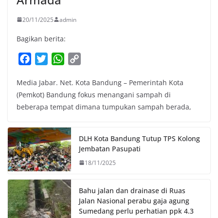
20/11/2025
admin
Bagikan berita:
F
T
W
C
a
w
h
o
Media Jabar. Net. Kota Bandung – Pemerintah Kota
c
i
a
p
(Pemkot) Bandung fokus menangani sampah di
e
t
t
y
beberapa tempat dimana tumpukan sampah berada,
b
t
s
L
o
e
A
i
o
r
p
n
DLH Kota Bandung Tutup TPS Kolong
k
p
k
Jembatan Pasupati
18/11/2025
Bahu jalan dan drainase di Ruas
Jalan Nasional perabu gaja agung
Sumedang perlu perhatian ppk 4.3