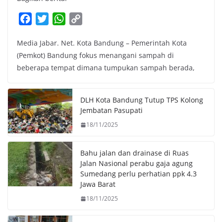
F
T
W
C
a
w
h
o
Media Jabar. Net. Kota Bandung – Pemerintah Kota
c
i
a
p
(Pemkot) Bandung fokus menangani sampah di
e
t
t
y
beberapa tempat dimana tumpukan sampah berada,
b
t
s
L
o
e
A
i
o
r
p
n
DLH Kota Bandung Tutup TPS Kolong
k
p
k
Jembatan Pasupati
18/11/2025
Bahu jalan dan drainase di Ruas
Jalan Nasional perabu gaja agung
Sumedang perlu perhatian ppk 4.3
Jawa Barat
18/11/2025