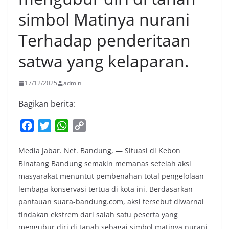
simbol Matinya nurani
Terhadap penderitaan
satwa yang kelaparan.
17/12/2025
admin
Bagikan berita:
F
T
W
C
a
w
h
o
Media Jabar. Net. Bandung, — Situasi di Kebon
c
i
a
p
Binatang Bandung semakin memanas setelah aksi
e
t
t
y
masyarakat menuntut pembenahan total pengelolaan
b
t
s
L
lembaga konservasi tertua di kota ini. Berdasarkan
o
e
A
i
pantauan suara-bandung.com, aksi tersebut diwarnai
o
r
p
n
tindakan ekstrem dari salah satu peserta yang
k
p
k
mengubur diri di tanah sebagai simbol matinya nurani