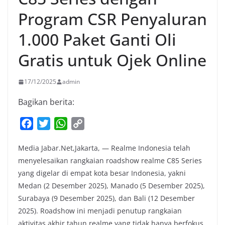
Program CSR Penyaluran
1.000 Paket Ganti Oli
Gratis untuk Ojek Online
17/12/2025
admin
Bagikan berita:
F
T
W
C
a
w
h
o
Media Jabar.Net,Jakarta, — Realme Indonesia telah
c
i
a
p
menyelesaikan rangkaian roadshow realme C85 Series
e
t
t
y
yang digelar di empat kota besar Indonesia, yakni
b
t
s
L
Medan (2 Desember 2025), Manado (5 Desember 2025),
o
e
A
i
Surabaya (9 Desember 2025), dan Bali (12 Desember
o
r
p
n
2025). Roadshow ini menjadi penutup rangkaian
k
p
k
aktivitas akhir tahun realme yang tidak hanya berfokus