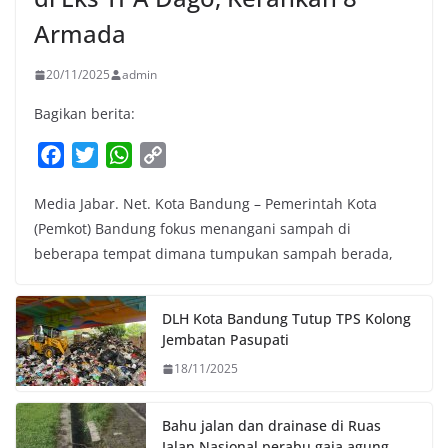
Armada
20/11/2025
admin
Bagikan berita:
F
T
W
C
a
w
h
o
Media Jabar. Net. Kota Bandung – Pemerintah Kota
c
i
a
p
(Pemkot) Bandung fokus menangani sampah di
e
t
t
y
beberapa tempat dimana tumpukan sampah berada,
b
t
s
L
o
e
A
i
o
r
p
n
DLH Kota Bandung Tutup TPS Kolong
k
p
k
Jembatan Pasupati
18/11/2025
Bahu jalan dan drainase di Ruas
Jalan Nasional perabu gaja agung