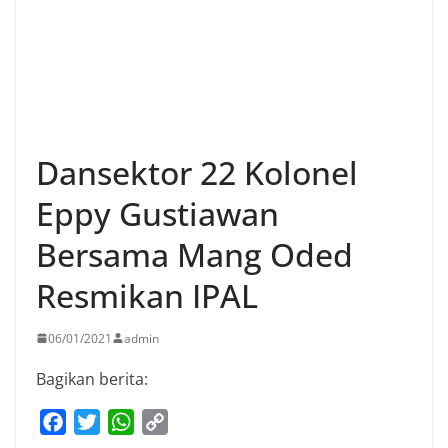
Dansektor 22 Kolonel
Eppy Gustiawan
Bersama Mang Oded
Resmikan IPAL
06/01/2021
admin
Bagikan berita:
F
T
W
C
a
w
h
o