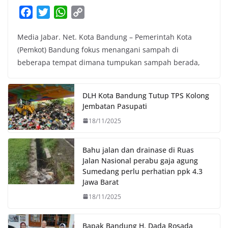
F
T
W
C
a
w
h
o
Media Jabar. Net. Kota Bandung – Pemerintah Kota
c
i
a
p
(Pemkot) Bandung fokus menangani sampah di
e
t
t
y
beberapa tempat dimana tumpukan sampah berada,
b
t
s
L
o
e
A
i
o
r
p
n
DLH Kota Bandung Tutup TPS Kolong
k
p
k
Jembatan Pasupati
18/11/2025
Bahu jalan dan drainase di Ruas
Jalan Nasional perabu gaja agung
Sumedang perlu perhatian ppk 4.3
Jawa Barat
18/11/2025
Bapak Bandung H. Dada Rosada