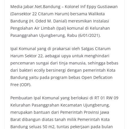
Media Jabar.Net.Bandung – Kolonel Inf Eppy Gustiawan
c
i
a
p
(Dansektor 22 Citarum Harum) bersama Walikota
e
t
t
y
Bandung (H. Oded M. Danial) meresmikan Instalasi
b
t
s
L
Pengolahan Air Limbah (Ipal) komunal di Kelurahan
o
e
A
i
Pasanggrahan Ujungberung, Rabu (6/01/2021).
o
r
p
n
k
p
k
Ipal Komunal yang di prakarsai oleh Satgas Citarum
Harum Sektor 22, aebagai upya untuk menghindari
pencemaran sungai dari tinja manusia, sehingga bebas
dari bakteri ecolly bersinergi dengan pemerintah Kota
Bandung yaitu pada program bebas Open Defication
Free (ODF).
Pembuatan Ipal Komunal yang berlokasi di RT 01 RW 09
Kelurahan Pasanggrahan Kecamatan Ujungberung,
merupakan bantuan dari Pemerintah Provinsi Jawa
Barat dibangun diatas tanah milik Pemerintah Kota
Bandung seluas 50 m2, tuntas pekerjaan pada bulan