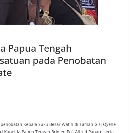
da Papua Tengah
satuan pada Penobatan
ate
a penobatan Kepala Suku Besar Watih di Taman Gizi Oyehe
i Kapolda Papua Tengah Brigjen Pol. Alfred Papare serta