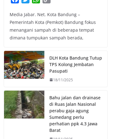
a
w
h
o
Media Jabar. Net. Kota Bandung –
c
i
a
p
Pemerintah Kota (Pemkot) Bandung fokus
e
t
t
y
menangani sampah di beberapa tempat
b
t
s
L
dimana tumpukan sampah berada,
o
e
A
i
o
r
p
n
k
p
k
DLH Kota Bandung Tutup
TPS Kolong Jembatan
Pasupati
18/11/2025
Bahu jalan dan drainase
di Ruas Jalan Nasional
perabu gaja agung
Sumedang perlu
perhatian ppk 4.3 Jawa
Barat