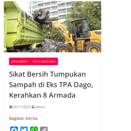
JAWA BARAT
KOTA BANDUNG
Sikat Bersih Tumpukan
Sampah di Eks TPA Dago,
Kerahkan 8 Armada
20/11/2025
admin
Bagikan berita:
F
T
W
C