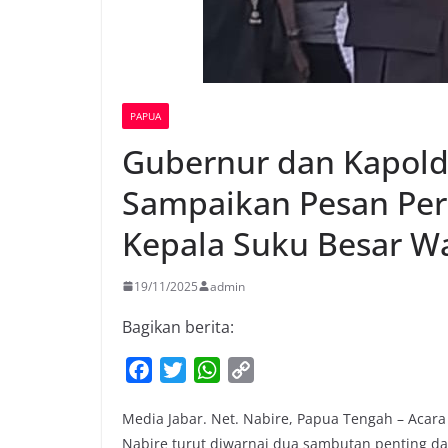
PAPUA
Gubernur dan Kapol
Sampaikan Pesan Per
Kepala Suku Besar W
19/11/2025
admin
Bagikan berita:
F
T
W
C
a
w
h
o
Media Jabar. Net. Nabire, Papua Tengah – Acar
c
i
a
p
Nabire turut diwarnai dua sambutan penting dar
e
t
t
y