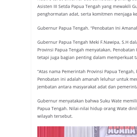
Asisten III Setda Papua Tengah yang mewakili
b
t
s
L
penghormatan adat, serta komitmen menjaga k
o
e
A
i
o
r
p
n
Gubernur Papua Tengah. “Penobatan Ini Amanah
k
p
k
Gubernur Papua Tengah Meki F.Nawipa, S.H dalam
Provinsi Papua Tengah menyatakan, Penobatan K
tetapi juga bagian penting dalam memperkuat 
“Atas nama Pemerintah Provinsi Papua Tengah,
Penobatan ini adalah amanah leluhur untuk men
jembatan antara masyarakat adat dan pemerint
Gubernur menyatakan bahwa Suku Wate memiliki
Papua Tengah. Nilai-nilai hidup orang Wate din
wilayah tersebut.