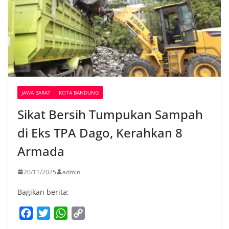
JAWA BARAT
KOTA BANDUNG
Sikat Bersih Tumpukan Sampah
di Eks TPA Dago, Kerahkan 8
Armada
20/11/2025
admin
Bagikan berita:
F
T
W
C
a
w
h
o