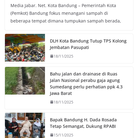
Media Jabar. Net. Kota Bandung – Pemerintah Kota
c
i
a
p
(Pemkot) Bandung fokus menangani sampah di
e
t
t
y
beberapa tempat dimana tumpukan sampah berada,
b
t
s
L
o
e
A
i
o
r
p
n
DLH Kota Bandung Tutup TPS Kolong
k
p
k
Jembatan Pasupati
18/11/2025
Bahu jalan dan drainase di Ruas
Jalan Nasional perabu gaja agung
Sumedang perlu perhatian ppk 4.3
Jawa Barat
18/11/2025
Bapak Bandung H. Dada Rosada
Tetap Semangat, Dukung RPABI
15/11/2025