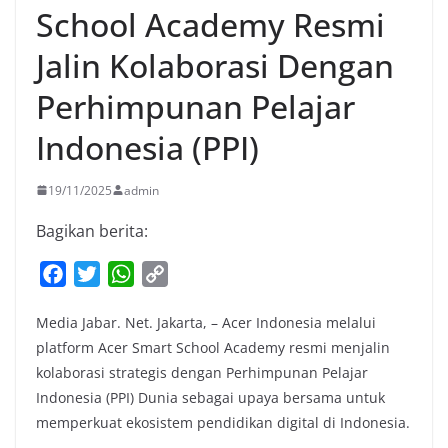
School Academy Resmi
Jalin Kolaborasi Dengan
Perhimpunan Pelajar
Indonesia (PPI)
19/11/2025
admin
Bagikan berita:
F
T
W
C
a
w
h
o
Media Jabar. Net. Jakarta, – Acer Indonesia melalui
c
i
a
p
platform Acer Smart School Academy resmi menjalin
e
t
t
y
kolaborasi strategis dengan Perhimpunan Pelajar
b
t
s
L
Indonesia (PPI) Dunia sebagai upaya bersama untuk
o
e
A
i
memperkuat ekosistem pendidikan digital di Indonesia.
o
r
p
n