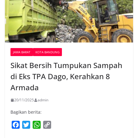
JAWA BARAT
KOTA BANDUNG
Sikat Bersih Tumpukan Sampah
di Eks TPA Dago, Kerahkan 8
Armada
20/11/2025
admin
Bagikan berita:
F
T
W
C
a
w
h
o