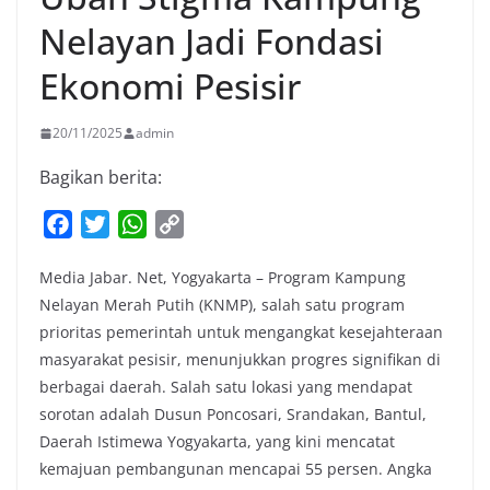
Nelayan Jadi Fondasi
Ekonomi Pesisir
20/11/2025
admin
Bagikan berita:
F
T
W
C
a
w
h
o
Media Jabar. Net, Yogyakarta – Program Kampung
c
i
a
p
Nelayan Merah Putih (KNMP), salah satu program
e
t
t
y
prioritas pemerintah untuk mengangkat kesejahteraan
b
t
s
L
masyarakat pesisir, menunjukkan progres signifikan di
o
e
A
i
berbagai daerah. Salah satu lokasi yang mendapat
o
r
p
n
sorotan adalah Dusun Poncosari, Srandakan, Bantul,
k
p
k
Daerah Istimewa Yogyakarta, yang kini mencatat
kemajuan pembangunan mencapai 55 persen. Angka