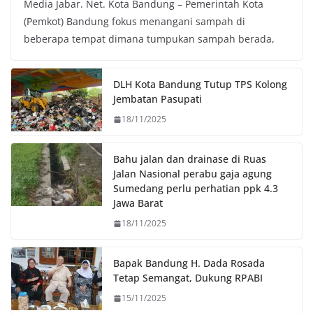
Media Jabar. Net. Kota Bandung – Pemerintah Kota
c
i
a
p
(Pemkot) Bandung fokus menangani sampah di
e
t
t
y
beberapa tempat dimana tumpukan sampah berada,
b
t
s
L
o
e
A
i
o
r
p
n
DLH Kota Bandung Tutup TPS Kolong
k
p
k
Jembatan Pasupati
18/11/2025
Bahu jalan dan drainase di Ruas
Jalan Nasional perabu gaja agung
Sumedang perlu perhatian ppk 4.3
Jawa Barat
18/11/2025
Bapak Bandung H. Dada Rosada
Tetap Semangat, Dukung RPABI
15/11/2025