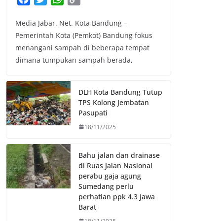
a
w
h
o
Media Jabar. Net. Kota Bandung –
c
i
a
p
Pemerintah Kota (Pemkot) Bandung fokus
e
t
t
y
menangani sampah di beberapa tempat
b
t
s
L
dimana tumpukan sampah berada,
o
e
A
i
o
r
p
n
k
p
k
DLH Kota Bandung Tutup
TPS Kolong Jembatan
Pasupati
18/11/2025
Bahu jalan dan drainase
di Ruas Jalan Nasional
perabu gaja agung
Sumedang perlu
perhatian ppk 4.3 Jawa
Barat