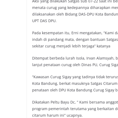
Aksi yang dilakukan Satgas sub 07-22 saat ini
o
e
A
i
menata curug yang kedepannya diharapkan menj
o
r
p
n
dilaksanakan oleh Bidang DAS-DPU Kota Bandung d
k
p
k
UPT DAS DPU.
Pada kesempatan itu, Erni mengatakan, “Kami da
indah di pandang mata, dengan bantuan Satgas
sekitar curug menjadi lebih terjaga” katanya
Ditempat berbeda lurah Isola, Irvan Alamsyah,
lanjut penataan curug oleh Dinas PU, Curug Siga
“Kawasan Curug Sigay yang tadinya tidak teruru
Kota Bandung, berkat masuknya Satgas Citarum
penataan oleh DPU Kota Bandung Curug Sigay bis
Dikatakan Peltu Bayu Dc, ” Kami bersama angg
program pemerintah terutama yang berkaitan de
citarum harum ini” ucapnya.