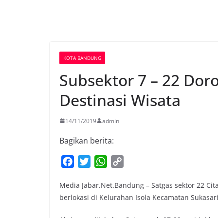
KOTA BANDUNG
Subsektor 7 – 22 Dor
Destinasi Wisata
14/11/2019
admin
Bagikan berita:
F
T
W
C
a
w
h
o
Media Jabar.Net.Bandung – Satgas sektor 22 Ci
c
i
a
p
berlokasi di Kelurahan Isola Kecamatan Sukasar
e
t
t
y
b
t
s
L