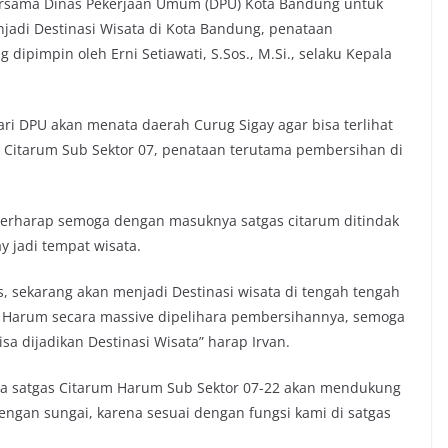
 bersama Dinas Pekerjaan Umum (DPU) Kota Bandung untuk
adi Destinasi Wisata di Kota Bandung, penataan
ipimpin oleh Erni Setiawati, S.Sos., M.Si., selaku Kepala
ri DPU akan menata daerah Curug Sigay agar bisa terlihat
 Citarum Sub Sektor 07, penataan terutama pembersihan di
 berharap semoga dengan masuknya satgas citarum ditindak
y jadi tempat wisata.
s, sekarang akan menjadi Destinasi wisata di tengah tengah
 Harum secara massive dipelihara pembersihannya, semoga
a dijadikan Destinasi Wisata” harap Irvan.
ota satgas Citarum Harum Sub Sektor 07-22 akan mendukung
ngan sungai, karena sesuai dengan fungsi kami di satgas