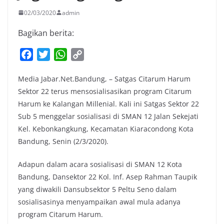
02/03/2020
admin
Bagikan berita:
F
T
W
C
a
w
h
o
Media Jabar.Net.Bandung, – Satgas Citarum Harum
c
i
a
p
Sektor 22 terus mensosialisasikan program Citarum
e
t
t
y
Harum ke Kalangan Millenial. Kali ini Satgas Sektor 22
b
t
s
L
Sub 5 menggelar sosialisasi di SMAN 12 Jalan Sekejati
o
e
A
i
Kel. Kebonkangkung, Kecamatan Kiaracondong Kota
o
r
p
n
Bandung, Senin (2/3/2020).
k
p
k
Adapun dalam acara sosialisasi di SMAN 12 Kota
Bandung, Dansektor 22 Kol. Inf. Asep Rahman Taupik
yang diwakili Dansubsektor 5 Peltu Seno dalam
sosialisasinya menyampaikan awal mula adanya
program Citarum Harum.