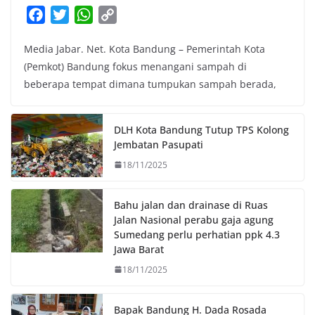
F
T
W
C
a
w
h
o
Media Jabar. Net. Kota Bandung – Pemerintah Kota
c
i
a
p
(Pemkot) Bandung fokus menangani sampah di
e
t
t
y
beberapa tempat dimana tumpukan sampah berada,
b
t
s
L
o
e
A
i
o
r
p
n
DLH Kota Bandung Tutup TPS Kolong
k
p
k
Jembatan Pasupati
18/11/2025
Bahu jalan dan drainase di Ruas
Jalan Nasional perabu gaja agung
Sumedang perlu perhatian ppk 4.3
Jawa Barat
18/11/2025
Bapak Bandung H. Dada Rosada