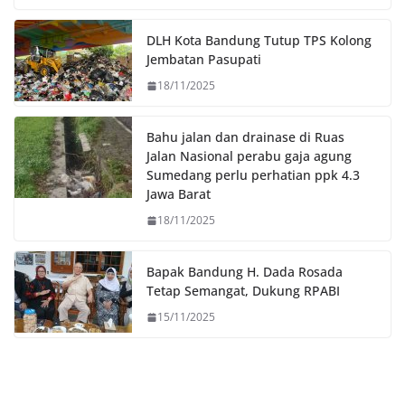
o
e
A
i
o
r
p
n
DLH Kota Bandung Tutup TPS Kolong
k
p
k
Jembatan Pasupati
18/11/2025
Bahu jalan dan drainase di Ruas
Jalan Nasional perabu gaja agung
Sumedang perlu perhatian ppk 4.3
Jawa Barat
18/11/2025
Bapak Bandung H. Dada Rosada
Tetap Semangat, Dukung RPABI
15/11/2025