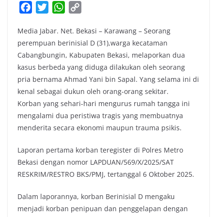
F
T
W
C
a
w
h
o
Media Jabar. Net. Bekasi – Karawang – Seorang
c
i
a
p
perempuan berinisial D (31),warga kecataman
e
t
t
y
Cabangbungin, Kabupaten Bekasi, melaporkan dua
b
t
s
L
kasus berbeda yang diduga dilakukan oleh seorang
o
e
A
i
pria bernama Ahmad Yani bin Sapal. Yang selama ini di
o
r
p
n
kenal sebagai dukun oleh orang-orang sekitar.
k
p
k
Korban yang sehari-hari mengurus rumah tangga ini
mengalami dua peristiwa tragis yang membuatnya
menderita secara ekonomi maupun trauma psikis.
Laporan pertama korban teregister di Polres Metro
Bekasi dengan nomor LAPDUAN/569/X/2025/SAT
RESKRIM/RESTRO BKS/PMJ, tertanggal 6 Oktober 2025.
Dalam laporannya, korban Berinisial D mengaku
menjadi korban penipuan dan penggelapan dengan