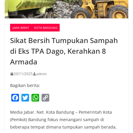
JAWA BARAT
KOTA BANDUNG
Sikat Bersih Tumpukan Sampah
di Eks TPA Dago, Kerahkan 8
Armada
20/11/2025
admin
Bagikan berita:
F
T
W
C
a
w
h
o
Media Jabar. Net. Kota Bandung – Pemerintah Kota
c
i
a
p
(Pemkot) Bandung fokus menangani sampah di
e
t
t
y
beberapa tempat dimana tumpukan sampah berada,
b
t
s
L