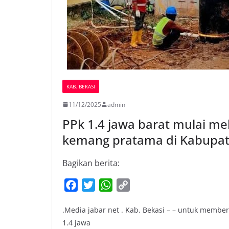
KAB. BEKASI
11/12/2025
admin
PPk 1.4 jawa barat mulai m
kemang pratama di Kabupat
Bagikan berita:
F
T
W
C
a
w
h
o
.Media jabar net . Kab. Bekasi – – untuk memb
c
i
a
p
1.4 jawa
e
t
t
y