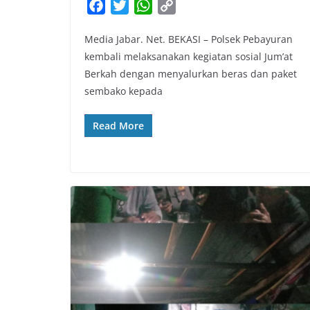
F
T
W
C
a
w
h
o
Media Jabar. Net. BEKASI – Polsek Pebayuran
c
i
a
p
kembali melaksanakan kegiatan sosial Jum’at
e
t
t
y
Berkah dengan menyalurkan beras dan paket
b
t
s
L
sembako kepada
o
e
A
i
o
r
p
n
Read More
k
p
k