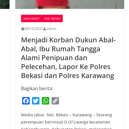
JAWA BARAT
KAB. BEKASI
08/10/2025
admin
Menjadi Korban Dukun Abal-
Abal, Ibu Rumah Tangga
Alami Penipuan dan
Pelecehan, Lapor Ke Polres
Bekasi dan Polres Karawang
Bagikan berita:
F
T
W
C
a
w
h
o
Media Jabar. Net. Bekasi – Karawang – Seorang
c
i
a
p
,
perempuan berinisial D (31),warga kecataman
e
t
t
y