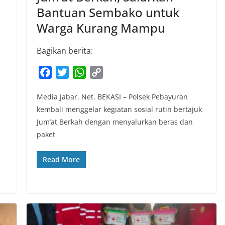
Bantuan Sembako untuk
Warga Kurang Mampu
Bagikan berita:
F
T
W
C
a
w
h
o
Media Jabar. Net. BEKASI – Polsek Pebayuran
c
i
a
p
kembali menggelar kegiatan sosial rutin bertajuk
e
t
t
y
Jum’at Berkah dengan menyalurkan beras dan
b
t
s
L
paket
o
e
A
i
o
r
p
n
Read More
k
p
k