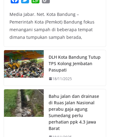
a
w
h
o
Media Jabar. Net. Kota Bandung –
c
i
a
p
Pemerintah Kota (Pemkot) Bandung fokus
e
t
t
y
menangani sampah di beberapa tempat
b
t
s
L
dimana tumpukan sampah berada,
o
e
A
i
o
r
p
n
k
p
k
DLH Kota Bandung Tutup
TPS Kolong Jembatan
Pasupati
18/11/2025
Bahu jalan dan drainase
di Ruas Jalan Nasional
perabu gaja agung
Sumedang perlu
perhatian ppk 4.3 Jawa
Barat