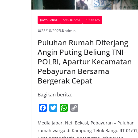
JAWA BARAT
KAB. BEKASI
PRIORITAS
23/10/2025
admin
Puluhan Rumah Diterjang
Angin Puting Beliung TNI-
POLRI, Apartur Kecamatan
Pebayuran Bersama
Bergerak Cepat
Bagikan berita:
F
T
W
C
a
w
h
o
Media Jabar. Net. Bekasi, Pebayuran – Puluhan
c
i
a
p
rumah warga di Kampung Teluk Bango RT 01/01
e
t
t
y