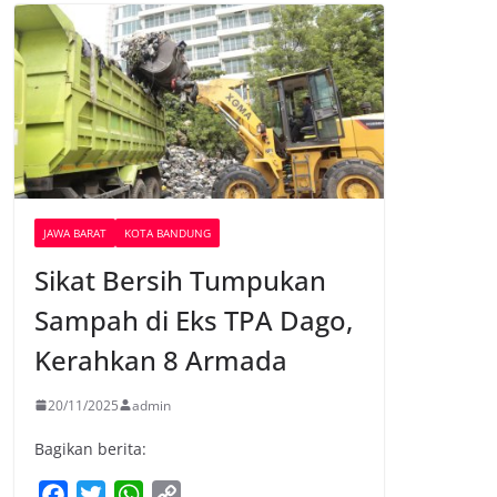
JAWA BARAT
KOTA BANDUNG
Sikat Bersih Tumpukan
Sampah di Eks TPA Dago,
Kerahkan 8 Armada
20/11/2025
admin
Bagikan berita:
F
T
W
C