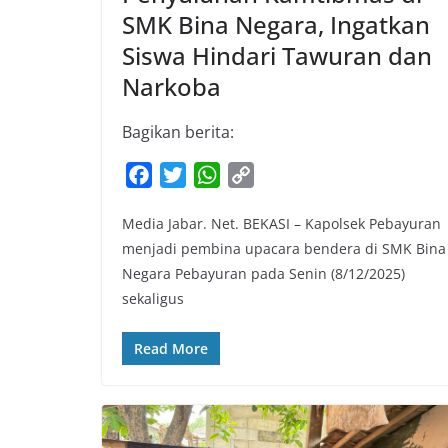
SMK Bina Negara, Ingatkan
Siswa Hindari Tawuran dan
Narkoba
Bagikan berita:
F
T
W
C
a
w
h
o
Media Jabar. Net. BEKASI – Kapolsek Pebayuran
c
i
a
p
menjadi pembina upacara bendera di SMK Bina
e
t
t
y
Negara Pebayuran pada Senin (8/12/2025)
b
t
s
L
sekaligus
o
e
A
i
o
r
p
n
Read More
k
p
k