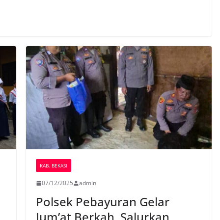
KAB. BEKASI
07/12/2025
admin
Polsek Pebayuran Gelar
Jum’at Berkah, Salurkan