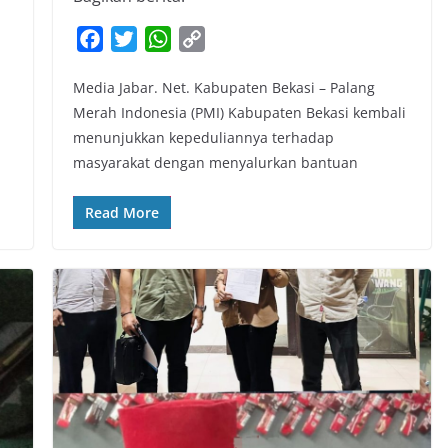
F
T
W
C
a
w
h
o
Media Jabar. Net. Kabupaten Bekasi – Palang
c
i
a
p
Merah Indonesia (PMI) Kabupaten Bekasi kembali
e
t
t
y
menunjukkan kepeduliannya terhadap
b
t
s
L
masyarakat dengan menyalurkan bantuan
o
e
A
i
o
r
p
n
Read More
k
p
k