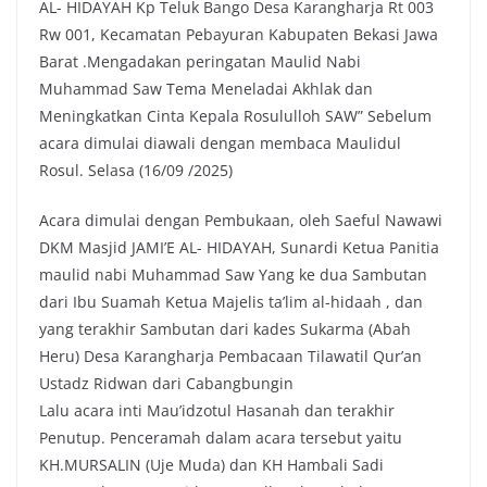
AL- HIDAYAH Kp Teluk Bango Desa Karangharja Rt 003
e
t
t
y
Rw 001, Kecamatan Pebayuran Kabupaten Bekasi Jawa
b
t
s
L
Barat .Mengadakan peringatan Maulid Nabi
o
e
A
i
Muhammad Saw Tema Meneladai Akhlak dan
o
r
p
n
Meningkatkan Cinta Kepala Rosululloh SAW” Sebelum
k
p
k
acara dimulai diawali dengan membaca Maulidul
Rosul. Selasa (16/09 /2025)
Acara dimulai dengan Pembukaan, oleh Saeful Nawawi
DKM Masjid JAMI’E AL- HIDAYAH, Sunardi Ketua Panitia
maulid nabi Muhammad Saw Yang ke dua Sambutan
dari Ibu Suamah Ketua Majelis ta’lim al-hidaah , dan
yang terakhir Sambutan dari kades Sukarma (Abah
Heru) Desa Karangharja Pembacaan Tilawatil Qur’an
Ustadz Ridwan dari Cabangbungin
Lalu acara inti Mau’idzotul Hasanah dan terakhir
Penutup. Penceramah dalam acara tersebut yaitu
KH.MURSALIN (Uje Muda) dan KH Hambali Sadi