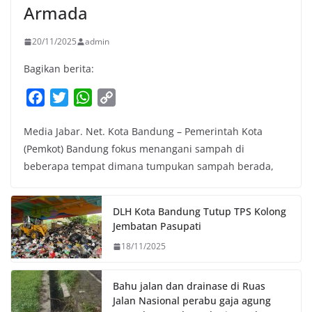
Armada
20/11/2025
admin
Bagikan berita:
F
T
W
C
a
w
h
o
Media Jabar. Net. Kota Bandung – Pemerintah Kota
c
i
a
p
(Pemkot) Bandung fokus menangani sampah di
e
t
t
y
beberapa tempat dimana tumpukan sampah berada,
b
t
s
L
o
e
A
i
o
r
p
n
DLH Kota Bandung Tutup TPS Kolong
k
p
k
Jembatan Pasupati
18/11/2025
Bahu jalan dan drainase di Ruas
Jalan Nasional perabu gaja agung