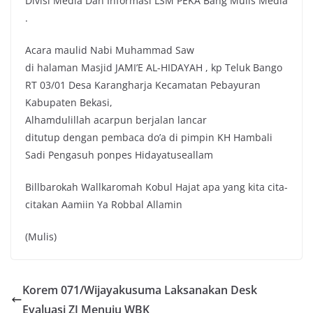
Divisi Media Dan Informasi LSM PEKA Bang Mulis Media
.
Acara maulid Nabi Muhammad Saw
di halaman Masjid JAMI’E AL-HIDAYAH , kp Teluk Bango
RT 03/01 Desa Karangharja Kecamatan Pebayuran
Kabupaten Bekasi,
Alhamdulillah acarpun berjalan lancar
ditutup dengan pembaca do’a di pimpin KH Hambali
Sadi Pengasuh ponpes Hidayatuseallam
Billbarokah Wallkaromah Kobul Hajat apa yang kita cita-
citakan Aamiin Ya Robbal Allamin
(Mulis)
Korem 071/Wijayakusuma Laksanakan Desk
Evaluasi ZI Menuju WBK