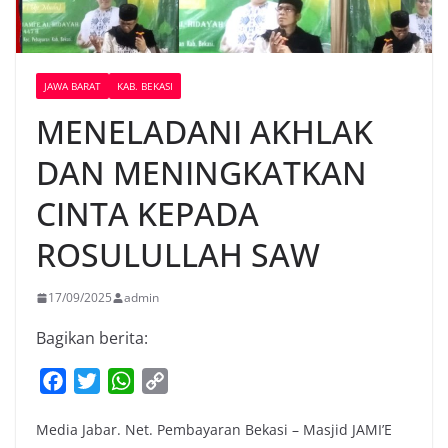
JAWA BARAT
KAB. BEKASI
MENELADANI AKHLAK
DAN MENINGKATKAN
CINTA KEPADA
ROSULULLAH SAW
17/09/2025
admin
Bagikan berita:
F
T
W
C
a
w
h
o
Media Jabar. Net. Pembayaran Bekasi – Masjid JAMI’E
c
i
a
p