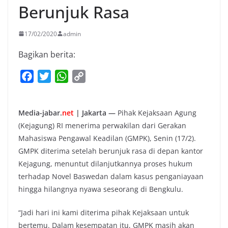
Berunjuk Rasa
17/02/2020
admin
Bagikan berita:
F
T
W
C
a
w
h
o
c
i
a
p
Media-jabar.
net
| Jakarta —
Pihak Kejaksaan Agung
e
t
t
y
(Kejagung) RI menerima perwakilan dari Gerakan
b
t
s
L
Mahasiswa Pengawal Keadilan (GMPK), Senin (17/2).
o
e
A
i
GMPK diterima setelah berunjuk rasa di depan kantor
o
r
p
n
Kejagung, menuntut dilanjutkannya proses hukum
k
p
k
terhadap Novel Baswedan dalam kasus penganiayaan
hingga hilangnya nyawa seseorang di Bengkulu.
“Jadi hari ini kami diterima pihak Kejaksaan untuk
bertemu. Dalam kesempatan itu, GMPK masih akan