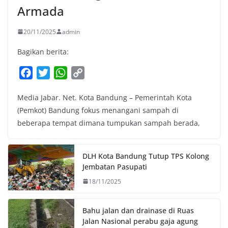
Armada
20/11/2025
admin
Bagikan berita:
F
T
W
C
a
w
h
o
Media Jabar. Net. Kota Bandung – Pemerintah Kota
c
i
a
p
(Pemkot) Bandung fokus menangani sampah di
e
t
t
y
beberapa tempat dimana tumpukan sampah berada,
b
t
s
L
o
e
A
i
o
r
p
n
DLH Kota Bandung Tutup TPS Kolong
k
p
k
Jembatan Pasupati
18/11/2025
Bahu jalan dan drainase di Ruas
Jalan Nasional perabu gaja agung