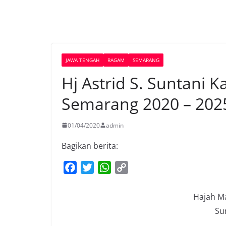
JAWA TENGAH
RAGAM
SEMARANG
Hj Astrid S. Suntani 
Semarang 2020 – 202
01/04/2020
admin
Bagikan berita:
F
T
W
C
a
w
h
o
c
i
a
p
Hajah Ma
e
t
t
y
Su
b
t
s
L