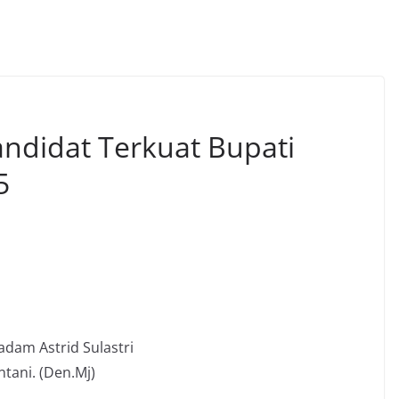
Kandidat Terkuat Bupati
5
dam Astrid Sulastri
ntani. (Den.Mj)