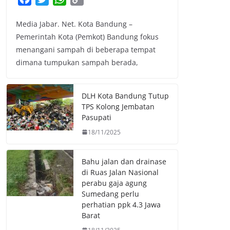
a
w
h
o
Media Jabar. Net. Kota Bandung –
c
i
a
p
Pemerintah Kota (Pemkot) Bandung fokus
e
t
t
y
menangani sampah di beberapa tempat
b
t
s
L
dimana tumpukan sampah berada,
o
e
A
i
o
r
p
n
k
p
k
DLH Kota Bandung Tutup
TPS Kolong Jembatan
Pasupati
18/11/2025
Bahu jalan dan drainase
di Ruas Jalan Nasional
perabu gaja agung
Sumedang perlu
perhatian ppk 4.3 Jawa
Barat