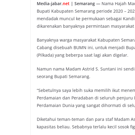
Media-jabar.
net
| Semarang —
Nama Hajah Madam
o
e
A
i
Bupati Kabupaten Semarang periode 2020 – 2025.
o
r
p
n
mendadak muncul ke permukaan sebagai Kandida
k
p
k
dikarenakan banyaknya permintaan masyarakat 
Banyaknya warga masyarakat Kabupaten Semar
Cabang disebuah BUMN ini, untuk menjadi Bupa
(Pilkada) yang beberpa saat lagi akan digelar.
Namun nama Madam Astrid S. Suntani ini sendir
seorang Bupati Semarang.
“Sebetulnya saya lebih suka memilih ikut mene
Perdamaian dan Peradaban di seluruh penjuru Du
Perdamaian Dunia yang sangat dihormati di selu
Diketahui teman-teman dan para staf Madam As
kapasitas beliau. Sebabnya terlalu kecil sosok 