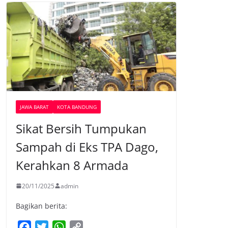
JAWA BARAT
KOTA BANDUNG
Sikat Bersih Tumpukan
Sampah di Eks TPA Dago,
Kerahkan 8 Armada
20/11/2025
admin
Bagikan berita:
F
T
W
C