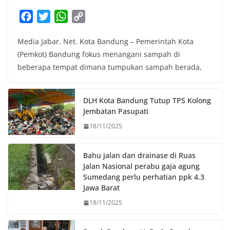
F
T
W
C
a
w
h
o
Media Jabar. Net. Kota Bandung – Pemerintah Kota
c
i
a
p
(Pemkot) Bandung fokus menangani sampah di
e
t
t
y
beberapa tempat dimana tumpukan sampah berada,
b
t
s
L
o
e
A
i
o
r
p
n
DLH Kota Bandung Tutup TPS Kolong
k
p
k
Jembatan Pasupati
18/11/2025
Bahu jalan dan drainase di Ruas
Jalan Nasional perabu gaja agung
Sumedang perlu perhatian ppk 4.3
Jawa Barat
18/11/2025