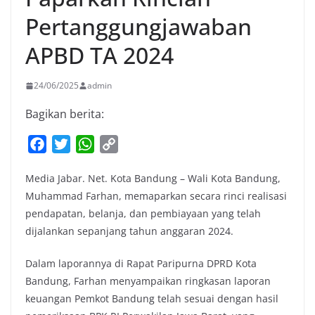
Pertanggungjawaban
APBD TA 2024
24/06/2025
admin
Bagikan berita:
F
T
W
C
a
w
h
o
Media Jabar. Net. Kota Bandung – Wali Kota Bandung,
c
i
a
p
Muhammad Farhan, memaparkan secara rinci realisasi
e
t
t
y
pendapatan, belanja, dan pembiayaan yang telah
b
t
s
L
dijalankan sepanjang tahun anggaran 2024.
o
e
A
i
o
r
p
n
Dalam laporannya di Rapat Paripurna DPRD Kota
k
p
k
Bandung, Farhan menyampaikan ringkasan laporan
keuangan Pemkot Bandung telah sesuai dengan hasil