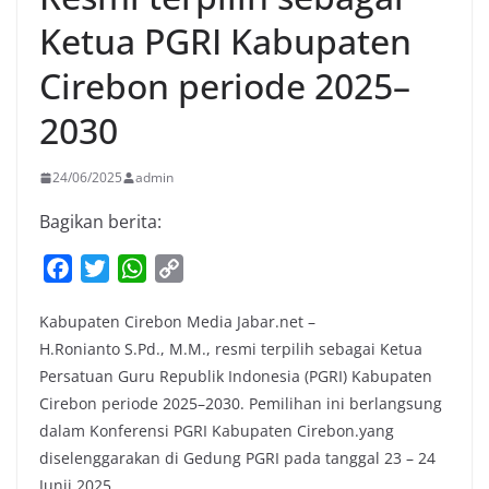
Ketua PGRI Kabupaten
Cirebon periode 2025–
2030
24/06/2025
admin
Bagikan berita:
F
T
W
C
a
w
h
o
Kabupaten Cirebon Media Jabar.net –
c
i
a
p
H.Ronianto S.Pd., M.M., resmi terpilih sebagai Ketua
e
t
t
y
Persatuan Guru Republik Indonesia (PGRI) Kabupaten
b
t
s
L
Cirebon periode 2025–2030. Pemilihan ini berlangsung
o
e
A
i
dalam Konferensi PGRI Kabupaten Cirebon.yang
o
r
p
n
diselenggarakan di Gedung PGRI pada tanggal 23 – 24
k
p
k
Junii 2025.