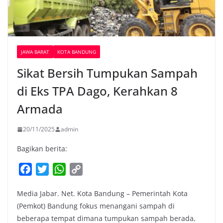
JAWA BARAT
KOTA BANDUNG
Sikat Bersih Tumpukan Sampah
di Eks TPA Dago, Kerahkan 8
Armada
20/11/2025
admin
Bagikan berita:
F
T
W
C
a
w
h
o
Media Jabar. Net. Kota Bandung – Pemerintah Kota
c
i
a
p
(Pemkot) Bandung fokus menangani sampah di
e
t
t
y
beberapa tempat dimana tumpukan sampah berada,
b
t
s
L