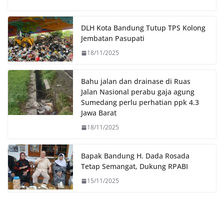
o
e
A
i
o
r
p
n
DLH Kota Bandung Tutup TPS Kolong
k
p
k
Jembatan Pasupati
18/11/2025
Bahu jalan dan drainase di Ruas
Jalan Nasional perabu gaja agung
Sumedang perlu perhatian ppk 4.3
Jawa Barat
18/11/2025
Bapak Bandung H. Dada Rosada
Tetap Semangat, Dukung RPABI
15/11/2025