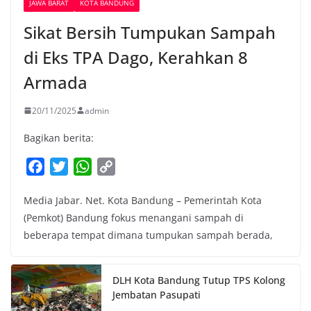
JAWA BARAT
KOTA BANDUNG
Sikat Bersih Tumpukan Sampah
di Eks TPA Dago, Kerahkan 8
Armada
20/11/2025
admin
Bagikan berita:
F
T
W
C
a
w
h
o
Media Jabar. Net. Kota Bandung – Pemerintah Kota
c
i
a
p
(Pemkot) Bandung fokus menangani sampah di
e
t
t
y
beberapa tempat dimana tumpukan sampah berada,
b
t
s
L
o
e
A
i
o
r
p
n
DLH Kota Bandung Tutup TPS Kolong
k
p
k
Jembatan Pasupati