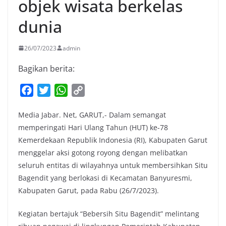
objek wisata berkelas
dunia
26/07/2023
admin
Bagikan berita:
F
T
W
C
a
w
h
o
Media Jabar. Net, GARUT,- Dalam semangat
c
i
a
p
memperingati Hari Ulang Tahun (HUT) ke-78
e
t
t
y
Kemerdekaan Republik Indonesia (RI), Kabupaten Garut
b
t
s
L
menggelar aksi gotong royong dengan melibatkan
o
e
A
i
seluruh entitas di wilayahnya untuk membersihkan Situ
o
r
p
n
Bagendit yang berlokasi di Kecamatan Banyuresmi,
k
p
k
Kabupaten Garut, pada Rabu (26/7/2023).
Kegiatan bertajuk “Bebersih Situ Bagendit” melintang