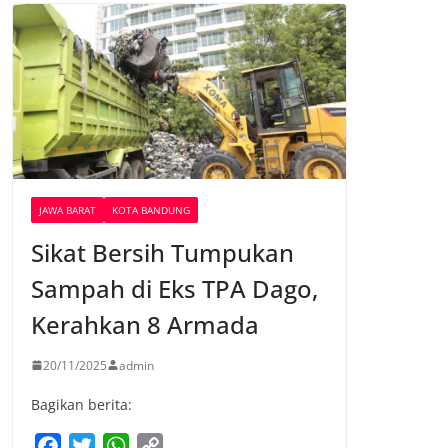
JAWA BARAT
KOTA BANDUNG
Sikat Bersih Tumpukan
Sampah di Eks TPA Dago,
Kerahkan 8 Armada
20/11/2025
admin
Bagikan berita:
F
T
W
C