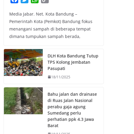
a
w
h
o
Media Jabar. Net. Kota Bandung –
c
i
a
p
Pemerintah Kota (Pemkot) Bandung fokus
e
t
t
y
menangani sampah di beberapa tempat
b
t
s
L
dimana tumpukan sampah berada,
o
e
A
i
o
r
p
n
k
p
k
DLH Kota Bandung Tutup
TPS Kolong Jembatan
Pasupati
18/11/2025
Bahu jalan dan drainase
di Ruas Jalan Nasional
perabu gaja agung
Sumedang perlu
perhatian ppk 4.3 Jawa
Barat