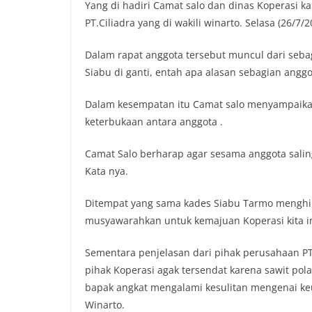
Yang di hadiri Camat salo dan dinas Koperasi k
o
e
A
i
PT.Ciliadra yang di wakili winarto. Selasa (26/7/2
o
r
p
n
k
p
k
Dalam rapat anggota tersebut muncul dari seba
Siabu di ganti, entah apa alasan sebagian anggo
Dalam kesempatan itu Camat salo menyampaikan
keterbukaan antara anggota .
Camat Salo berharap agar sesama anggota salin
Kata nya.
Ditempat yang sama kades Siabu Tarmo menghi
musyawarahkan untuk kemajuan Koperasi kita i
Sementara penjelasan dari pihak perusahaan PT. 
pihak Koperasi agak tersendat karena sawit pol
bapak angkat mengalami kesulitan mengenai ke
Winarto.