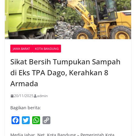
JAWA BARAT
KOTA BANDUNG
Sikat Bersih Tumpukan Sampah
di Eks TPA Dago, Kerahkan 8
Armada
20/11/2025
admin
Bagikan berita:
F
T
W
C
a
w
h
o
Media Jabar. Net. Kota Bandung – Pemerintah Kota