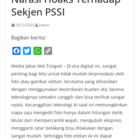
Sekjen PSSI
16/12/2025
admin
Bagikan berita:
F
T
W
C
a
w
h
o
Media Jabar.Net.Tsngsel – Di era digital ini, sangat
c
i
a
p
penting bagi kita untuk tidak mudah terprovokasi oleh
e
t
t
y
foto atau gambar editan, terutama yang dihasilkan
b
t
s
L
dengan menggunakan kecerdasan buatan (AI), karena
o
e
A
i
teknologinya semakin canggih dan bisa terlihat sangat
o
r
p
n
nyata. Kecanggihan teknologi AI saat ini memungkinkan
k
p
k
siapa saja mengedit foto hanya dalam hitungan detik.
Mulai dari mempercantik wajah, mengubah ekspresi,
mengganti latar belakang bisa dilakukan dengan
sangat mudah. Sehingga foto editan AI ini dapat