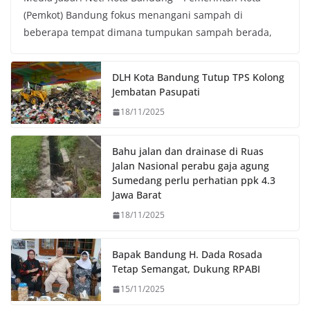
c
i
a
p
(Pemkot) Bandung fokus menangani sampah di
e
t
t
y
beberapa tempat dimana tumpukan sampah berada,
b
t
s
L
o
e
A
i
o
r
p
n
DLH Kota Bandung Tutup TPS Kolong
k
p
k
Jembatan Pasupati
18/11/2025
Bahu jalan dan drainase di Ruas
Jalan Nasional perabu gaja agung
Sumedang perlu perhatian ppk 4.3
Jawa Barat
18/11/2025
Bapak Bandung H. Dada Rosada
Tetap Semangat, Dukung RPABI
15/11/2025