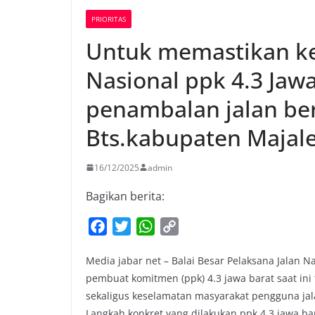
PRIORITAS
Untuk memastikan ke
Nasional ppk 4.3 Jaw
penambalan jalan ber
Bts.kabupaten Majale
16/12/2025
admin
Bagikan berita:
F
T
W
C
a
w
h
o
Media jabar net – Balai Besar Pelaksana Jalan Na
c
i
a
p
pembuat komitmen (ppk) 4.3 jawa barat saat i
e
t
t
y
sekaligus keselamatan masyarakat pengguna jal
b
t
s
L
Langkah konkret yang dilakukan ppk 4.3 jawa 