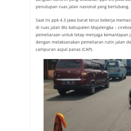
o
e
A
i
penutupan ruas jalan nasional yang berlubang.
o
r
p
n
k
p
k
Saat ini ppk 4.3 jawa barat terus bekerja mema
di ruas jalan Bts kabupaten Majalengka – cirebo
pemeliaraan untuk tetap menjaga kemantapan 
dengan melaksanakan pemeliaran rutin jalan 
campuran aspal panas (CAP).