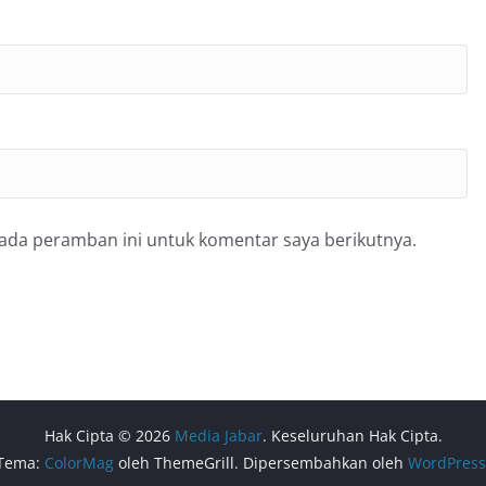
pada peramban ini untuk komentar saya berikutnya.
Hak Cipta © 2026
Media Jabar
. Keseluruhan Hak Cipta.
Tema:
ColorMag
oleh ThemeGrill. Dipersembahkan oleh
WordPress