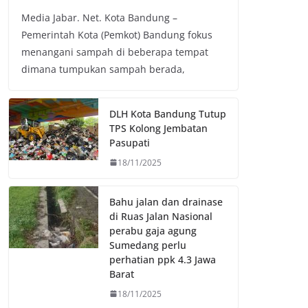
a
w
h
o
Media Jabar. Net. Kota Bandung –
c
i
a
p
Pemerintah Kota (Pemkot) Bandung fokus
e
t
t
y
menangani sampah di beberapa tempat
b
t
s
L
dimana tumpukan sampah berada,
o
e
A
i
o
r
p
n
k
p
k
DLH Kota Bandung Tutup
TPS Kolong Jembatan
Pasupati
18/11/2025
Bahu jalan dan drainase
di Ruas Jalan Nasional
perabu gaja agung
Sumedang perlu
perhatian ppk 4.3 Jawa
Barat
18/11/2025