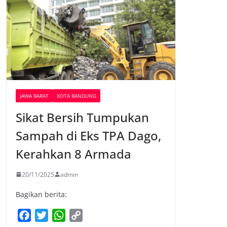
JAWA BARAT
KOTA BANDUNG
Sikat Bersih Tumpukan
Sampah di Eks TPA Dago,
Kerahkan 8 Armada
20/11/2025
admin
Bagikan berita:
F
T
W
C