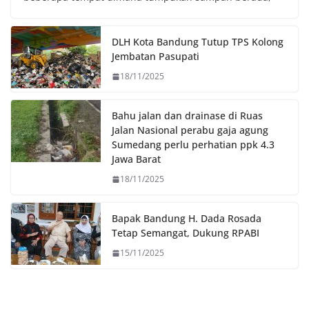
b
t
s
L
o
e
A
i
o
r
p
n
DLH Kota Bandung Tutup TPS Kolong
k
p
k
Jembatan Pasupati
18/11/2025
Bahu jalan dan drainase di Ruas
Jalan Nasional perabu gaja agung
Sumedang perlu perhatian ppk 4.3
Jawa Barat
18/11/2025
Bapak Bandung H. Dada Rosada
Tetap Semangat, Dukung RPABI
15/11/2025