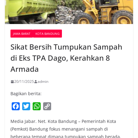
JAWA BARAT
KOTA BANDUNG
Sikat Bersih Tumpukan Sampah
di Eks TPA Dago, Kerahkan 8
Armada
20/11/2025
admin
Bagikan berita:
F
T
W
C
a
w
h
o
Media Jabar. Net. Kota Bandung – Pemerintah Kota
c
i
a
p
(Pemkot) Bandung fokus menangani sampah di
e
t
t
y
beberapa tempat dimana tumpukan sampah berada,