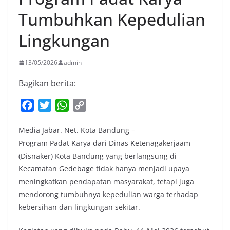
Tumbuhkan Kepedulian
Lingkungan
13/05/2026
admin
Bagikan berita:
F
T
W
C
a
w
h
o
Media Jabar. Net. Kota Bandung –
c
i
a
p
Program Padat Karya dari Dinas Ketenagakerjaam
e
t
t
y
(Disnaker) Kota Bandung yang berlangsung di
b
t
s
L
Kecamatan Gedebage tidak hanya menjadi upaya
o
e
A
i
meningkatkan pendapatan masyarakat, tetapi juga
o
r
p
n
mendorong tumbuhnya kepedulian warga terhadap
k
p
k
kebersihan dan lingkungan sekitar.