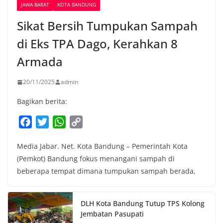
JAWA BARAT
KOTA BANDUNG
Sikat Bersih Tumpukan Sampah
di Eks TPA Dago, Kerahkan 8
Armada
20/11/2025
admin
Bagikan berita:
F
T
W
C
a
w
h
o
Media Jabar. Net. Kota Bandung – Pemerintah Kota
c
i
a
p
(Pemkot) Bandung fokus menangani sampah di
e
t
t
y
beberapa tempat dimana tumpukan sampah berada,
b
t
s
L
o
e
A
i
o
r
p
n
DLH Kota Bandung Tutup TPS Kolong
k
p
k
Jembatan Pasupati