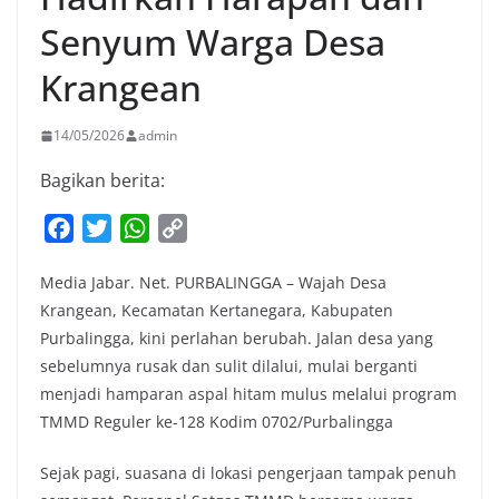
Senyum Warga Desa
Krangean
14/05/2026
admin
Bagikan berita:
F
T
W
C
a
w
h
o
Media Jabar. Net. PURBALINGGA – Wajah Desa
c
i
a
p
Krangean, Kecamatan Kertanegara, Kabupaten
e
t
t
y
Purbalingga, kini perlahan berubah. Jalan desa yang
b
t
s
L
sebelumnya rusak dan sulit dilalui, mulai berganti
o
e
A
i
menjadi hamparan aspal hitam mulus melalui program
o
r
p
n
TMMD Reguler ke-128 Kodim 0702/Purbalingga
k
p
k
Sejak pagi, suasana di lokasi pengerjaan tampak penuh