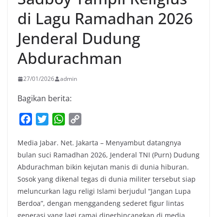
di Lagu Ramadhan 2026
Jenderal Dudung
Abdurachman
27/01/2026
admin
Bagikan berita:
F
T
W
C
a
w
h
o
Media Jabar. Net. Jakarta – Menyambut datangnya
c
i
a
p
bulan suci Ramadhan 2026, Jenderal TNI (Purn) Dudung
e
t
t
y
Abdurachman bikin kejutan manis di dunia hiburan.
b
t
s
L
Sosok yang dikenal tegas di dunia militer tersebut siap
o
e
A
i
meluncurkan lagu religi Islami berjudul “Jangan Lupa
o
r
p
n
Berdoa”, dengan menggandeng sederet figur lintas
k
p
k
generasi yang lagi ramai diperbincangkan di media