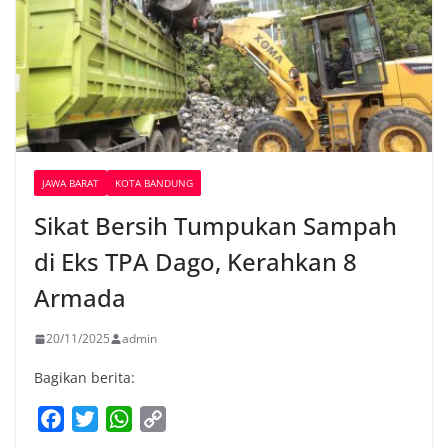
JAWA BARAT
KOTA BANDUNG
Sikat Bersih Tumpukan Sampah
di Eks TPA Dago, Kerahkan 8
Armada
20/11/2025
admin
Bagikan berita:
F
T
W
C
a
w
h
o