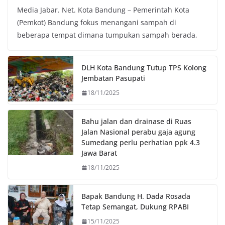
Media Jabar. Net. Kota Bandung – Pemerintah Kota
c
i
a
p
(Pemkot) Bandung fokus menangani sampah di
e
t
t
y
beberapa tempat dimana tumpukan sampah berada,
b
t
s
L
o
e
A
i
o
r
p
n
DLH Kota Bandung Tutup TPS Kolong
k
p
k
Jembatan Pasupati
18/11/2025
Bahu jalan dan drainase di Ruas
Jalan Nasional perabu gaja agung
Sumedang perlu perhatian ppk 4.3
Jawa Barat
18/11/2025
Bapak Bandung H. Dada Rosada
Tetap Semangat, Dukung RPABI
15/11/2025