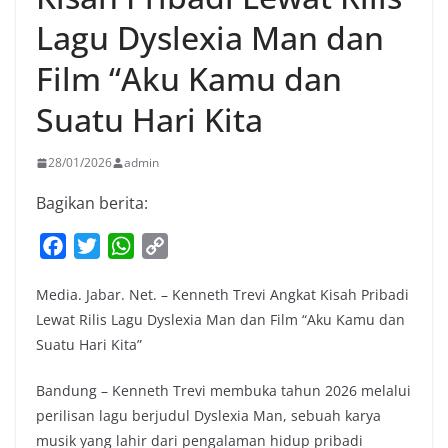
Lagu Dyslexia Man dan
Film “Aku Kamu dan
Suatu Hari Kita
28/01/2026
admin
Bagikan berita:
F
T
W
C
a
w
h
o
Media. Jabar. Net. – Kenneth Trevi Angkat Kisah Pribadi
c
i
a
p
Lewat Rilis Lagu Dyslexia Man dan Film “Aku Kamu dan
e
t
t
y
Suatu Hari Kita”
b
t
s
L
o
e
A
i
Bandung – Kenneth Trevi membuka tahun 2026 melalui
o
r
p
n
perilisan lagu berjudul Dyslexia Man, sebuah karya
k
p
k
musik yang lahir dari pengalaman hidup pribadi