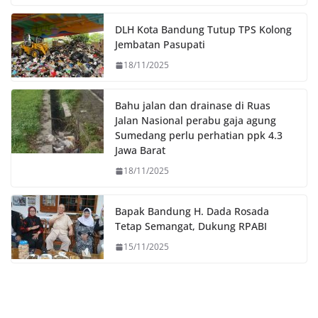
o
e
A
i
o
r
p
n
DLH Kota Bandung Tutup TPS Kolong
k
p
k
Jembatan Pasupati
18/11/2025
Bahu jalan dan drainase di Ruas
Jalan Nasional perabu gaja agung
Sumedang perlu perhatian ppk 4.3
Jawa Barat
18/11/2025
Bapak Bandung H. Dada Rosada
Tetap Semangat, Dukung RPABI
15/11/2025