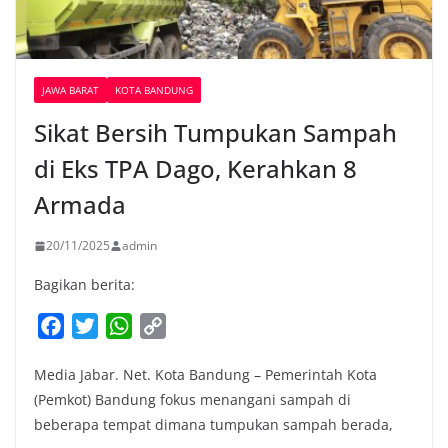
JAWA BARAT
KOTA BANDUNG
Sikat Bersih Tumpukan Sampah
di Eks TPA Dago, Kerahkan 8
Armada
20/11/2025
admin
Bagikan berita:
F
T
W
C
a
w
h
o
Media Jabar. Net. Kota Bandung – Pemerintah Kota
c
i
a
p
(Pemkot) Bandung fokus menangani sampah di
e
t
t
y
beberapa tempat dimana tumpukan sampah berada,
b
t
s
L