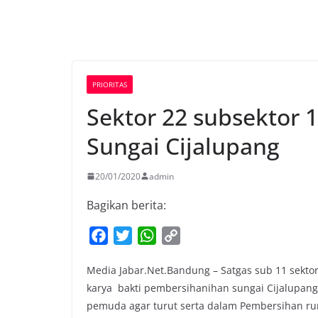
PRIORITAS
Sektor 22 subsektor 
Sungai Cijalupang
20/01/2020
admin
Bagikan berita:
F
T
W
C
a
w
h
o
Media Jabar.Net.Bandung – Satgas sub 11 sekt
c
i
a
p
karya bakti pembersihanihan sungai Cijalupang
e
t
t
y
pemuda agar turut serta dalam Pembersihan ru
b
t
s
L