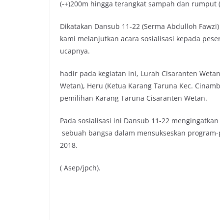
(-+)200m hingga terangkat sampah dan rumput (-+
o
e
A
i
o
r
p
n
Dikatakan Dansub 11-22 (Serma Abdulloh Fawzi)
k
p
k
kami melanjutkan acara sosialisasi kepada pes
ucapnya.
hadir pada kegiatan ini, Lurah Cisaranten Wetan
Wetan), Heru (Ketua Karang Taruna Kec. Cinamb
pemilihan Karang Taruna Cisaranten Wetan.
Pada sosialisasi ini Dansub 11-22 mengingatk
sebuah bangsa dalam mensukseskan program-p
2018.
( Asep/jpch).