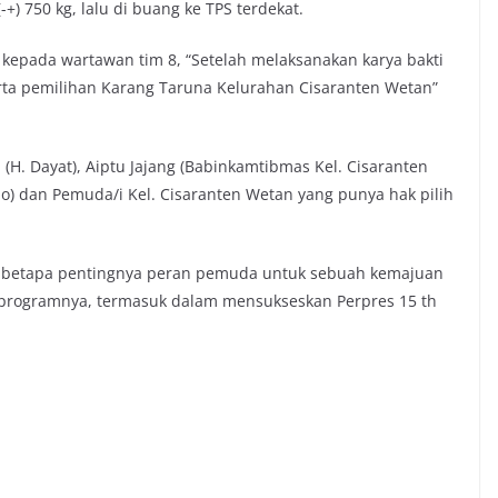
) 750 kg, lalu di buang ke TPS terdekat.
 kepada wartawan tim 8, “Setelah melaksanakan karya bakti
erta pemilihan Karang Taruna Kelurahan Cisaranten Wetan”
 (H. Dayat), Aiptu Jajang (Babinkamtibmas Kel. Cisaranten
o) dan Pemuda/i Kel. Cisaranten Wetan yang punya hak pilih
an betapa pentingnya peran pemuda untuk sebuah kemajuan
rogramnya, termasuk dalam mensukseskan Perpres 15 th