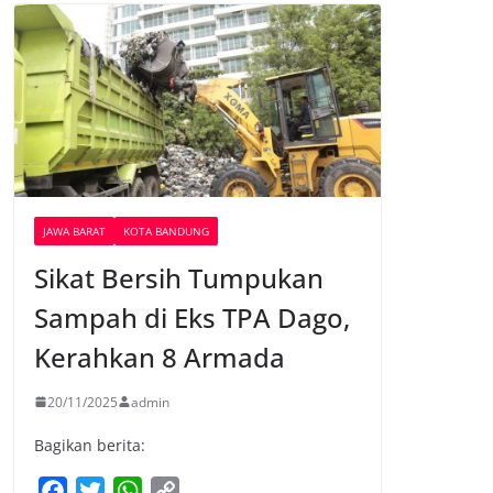
JAWA BARAT
KOTA BANDUNG
Sikat Bersih Tumpukan
Sampah di Eks TPA Dago,
Kerahkan 8 Armada
20/11/2025
admin
Bagikan berita:
F
T
W
C