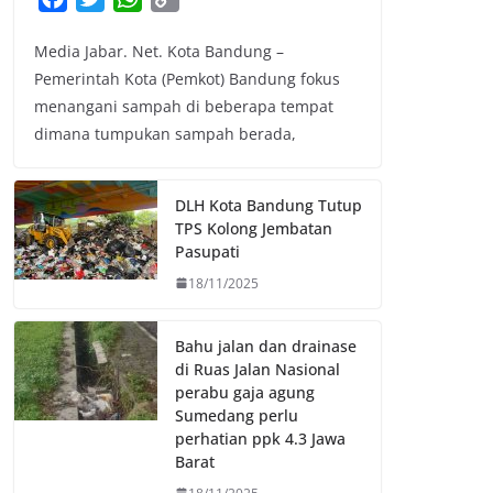
a
w
h
o
Media Jabar. Net. Kota Bandung –
c
i
a
p
Pemerintah Kota (Pemkot) Bandung fokus
e
t
t
y
menangani sampah di beberapa tempat
b
t
s
L
dimana tumpukan sampah berada,
o
e
A
i
o
r
p
n
k
p
k
DLH Kota Bandung Tutup
TPS Kolong Jembatan
Pasupati
18/11/2025
Bahu jalan dan drainase
di Ruas Jalan Nasional
perabu gaja agung
Sumedang perlu
perhatian ppk 4.3 Jawa
Barat