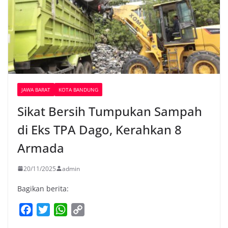
JAWA BARAT
KOTA BANDUNG
Sikat Bersih Tumpukan Sampah
di Eks TPA Dago, Kerahkan 8
Armada
20/11/2025
admin
Bagikan berita:
F
T
W
C
a
w
h
o