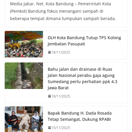
Media Jabar. Net. Kota Bandung – Pemerintah Kota
c
i
a
p
(Pemkot) Bandung fokus menangani sampah di
e
t
t
y
beberapa tempat dimana tumpukan sampah berada,
b
t
s
L
o
e
A
i
o
r
p
n
DLH Kota Bandung Tutup TPS Kolong
k
p
k
Jembatan Pasupati
18/11/2025
Bahu jalan dan drainase di Ruas
Jalan Nasional perabu gaja agung
Sumedang perlu perhatian ppk 4.3
Jawa Barat
18/11/2025
Bapak Bandung H. Dada Rosada
Tetap Semangat, Dukung RPABI
15/11/2025