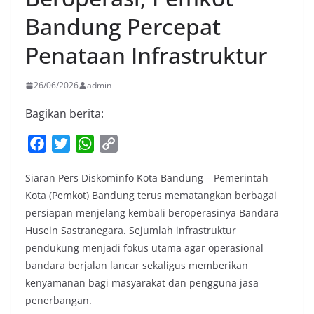
Bandung Percepat
Penataan Infrastruktur
26/06/2026
admin
Bagikan berita:
F
T
W
C
a
w
h
o
Siaran Pers Diskominfo Kota Bandung – Pemerintah
c
i
a
p
Kota (Pemkot) Bandung terus mematangkan berbagai
e
t
t
y
persiapan menjelang kembali beroperasinya Bandara
b
t
s
L
Husein Sastranegara. Sejumlah infrastruktur
o
e
A
i
pendukung menjadi fokus utama agar operasional
o
r
p
n
bandara berjalan lancar sekaligus memberikan
k
p
k
kenyamanan bagi masyarakat dan pengguna jasa
penerbangan.