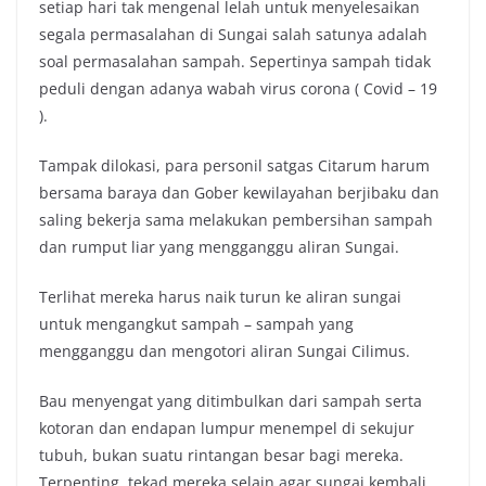
setiap hari tak mengenal lelah untuk menyelesaikan
e
t
t
y
segala permasalahan di Sungai salah satunya adalah
b
t
s
L
soal permasalahan sampah. Sepertinya sampah tidak
o
e
A
i
peduli dengan adanya wabah virus corona ( Covid – 19
o
r
p
n
).
k
p
k
Tampak dilokasi, para personil satgas Citarum harum
bersama baraya dan Gober kewilayahan berjibaku dan
saling bekerja sama melakukan pembersihan sampah
dan rumput liar yang mengganggu aliran Sungai.
Terlihat mereka harus naik turun ke aliran sungai
untuk mengangkut sampah – sampah yang
mengganggu dan mengotori aliran Sungai Cilimus.
Bau menyengat yang ditimbulkan dari sampah serta
kotoran dan endapan lumpur menempel di sekujur
tubuh, bukan suatu rintangan besar bagi mereka.
Terpenting, tekad mereka selain agar sungai kembali