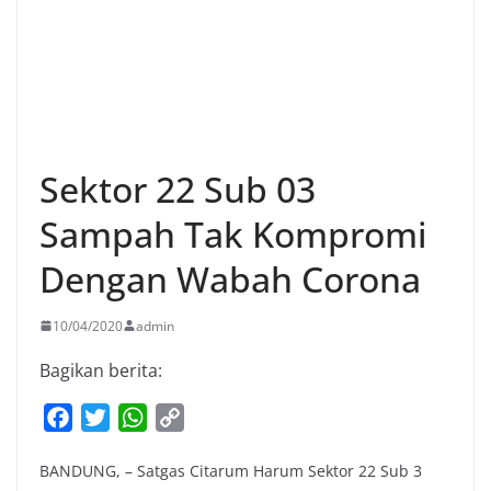
Sektor 22 Sub 03
Sampah Tak Kompromi
Dengan Wabah Corona
10/04/2020
admin
Bagikan berita:
F
T
W
C
a
w
h
o
BANDUNG, – Satgas Citarum Harum Sektor 22 Sub 3
c
i
a
p