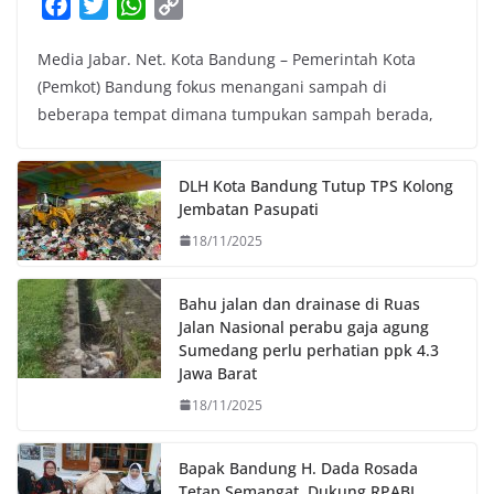
F
T
W
C
a
w
h
o
Media Jabar. Net. Kota Bandung – Pemerintah Kota
c
i
a
p
(Pemkot) Bandung fokus menangani sampah di
e
t
t
y
beberapa tempat dimana tumpukan sampah berada,
b
t
s
L
o
e
A
i
o
r
p
n
DLH Kota Bandung Tutup TPS Kolong
k
p
k
Jembatan Pasupati
18/11/2025
Bahu jalan dan drainase di Ruas
Jalan Nasional perabu gaja agung
Sumedang perlu perhatian ppk 4.3
Jawa Barat
18/11/2025
Bapak Bandung H. Dada Rosada
Tetap Semangat, Dukung RPABI