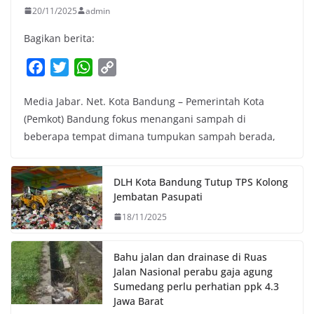
20/11/2025
admin
Bagikan berita:
F
T
W
C
a
w
h
o
Media Jabar. Net. Kota Bandung – Pemerintah Kota
c
i
a
p
(Pemkot) Bandung fokus menangani sampah di
e
t
t
y
beberapa tempat dimana tumpukan sampah berada,
b
t
s
L
o
e
A
i
o
r
p
n
DLH Kota Bandung Tutup TPS Kolong
k
p
k
Jembatan Pasupati
18/11/2025
Bahu jalan dan drainase di Ruas
Jalan Nasional perabu gaja agung
Sumedang perlu perhatian ppk 4.3
Jawa Barat