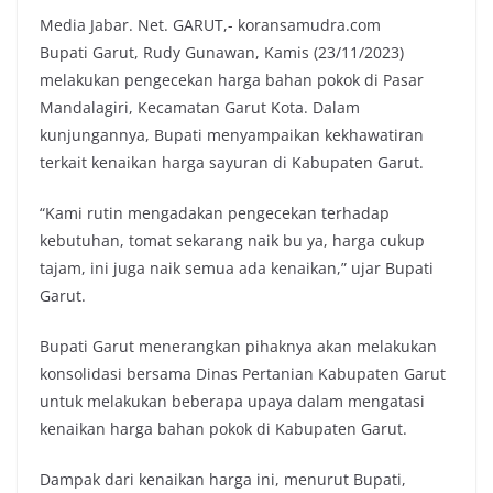
Media Jabar. Net. GARUT,- koransamudra.com
c
i
a
p
Bupati Garut, Rudy Gunawan, Kamis (23/11/2023)
e
t
t
y
melakukan pengecekan harga bahan pokok di Pasar
b
t
s
L
Mandalagiri, Kecamatan Garut Kota. Dalam
o
e
A
i
kunjungannya, Bupati menyampaikan kekhawatiran
o
r
p
n
terkait kenaikan harga sayuran di Kabupaten Garut.
k
p
k
“Kami rutin mengadakan pengecekan terhadap
kebutuhan, tomat sekarang naik bu ya, harga cukup
tajam, ini juga naik semua ada kenaikan,” ujar Bupati
Garut.
Bupati Garut menerangkan pihaknya akan melakukan
konsolidasi bersama Dinas Pertanian Kabupaten Garut
untuk melakukan beberapa upaya dalam mengatasi
kenaikan harga bahan pokok di Kabupaten Garut.
Dampak dari kenaikan harga ini, menurut Bupati,