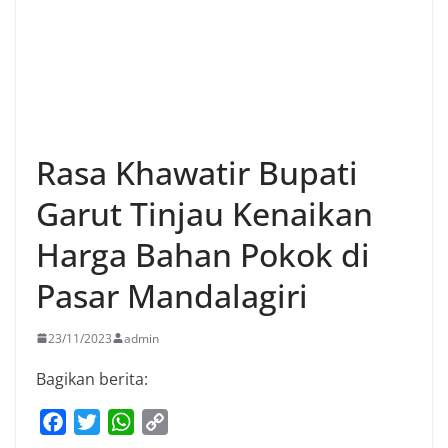
Rasa Khawatir Bupati
Garut Tinjau Kenaikan
Harga Bahan Pokok di
Pasar Mandalagiri
23/11/2023
admin
Bagikan berita:
F
T
W
C
a
w
h
o