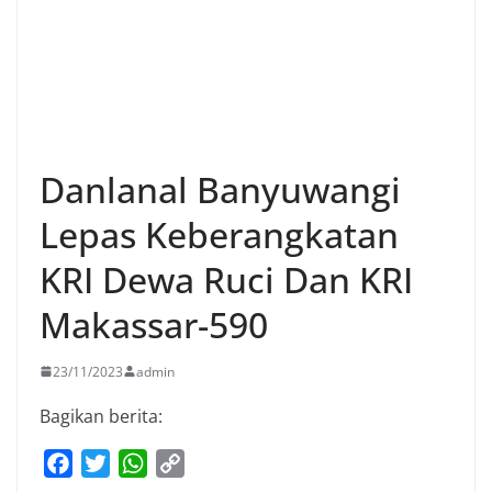
Danlanal Banyuwangi
Lepas Keberangkatan
KRI Dewa Ruci Dan KRI
Makassar-590
23/11/2023
admin
Bagikan berita:
F
T
W
C
a
w
h
o