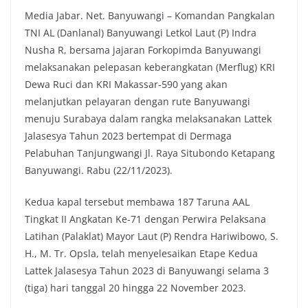
Media Jabar. Net. Banyuwangi – Komandan Pangkalan
c
i
a
p
TNI AL (Danlanal) Banyuwangi Letkol Laut (P) Indra
e
t
t
y
Nusha R, bersama jajaran Forkopimda Banyuwangi
b
t
s
L
melaksanakan pelepasan keberangkatan (Merflug) KRI
o
e
A
i
Dewa Ruci dan KRI Makassar-590 yang akan
o
r
p
n
melanjutkan pelayaran dengan rute Banyuwangi
k
p
k
menuju Surabaya dalam rangka melaksanakan Lattek
Jalasesya Tahun 2023 bertempat di Dermaga
Pelabuhan Tanjungwangi Jl. Raya Situbondo Ketapang
Banyuwangi. Rabu (22/11/2023).
Kedua kapal tersebut membawa 187 Taruna AAL
Tingkat II Angkatan Ke-71 dengan Perwira Pelaksana
Latihan (Palaklat) Mayor Laut (P) Rendra Hariwibowo, S.
H., M. Tr. Opsla, telah menyelesaikan Etape Kedua
Lattek Jalasesya Tahun 2023 di Banyuwangi selama 3
(tiga) hari tanggal 20 hingga 22 November 2023.