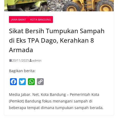
JAWA BARAT
KOTA BANDUNG
Sikat Bersih Tumpukan Sampah
di Eks TPA Dago, Kerahkan 8
Armada
20/11/2025
admin
Bagikan berita:
F
T
W
C
a
w
h
o
Media Jabar. Net. Kota Bandung – Pemerintah Kota
c
i
a
p
(Pemkot) Bandung fokus menangani sampah di
e
t
t
y
beberapa tempat dimana tumpukan sampah berada,
b
t
s
L
o
e
A
i