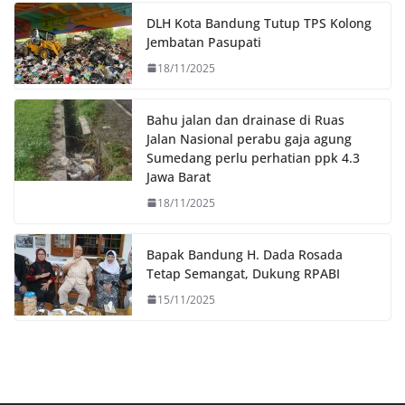
o
r
p
n
DLH Kota Bandung Tutup TPS Kolong
k
p
k
Jembatan Pasupati
18/11/2025
Bahu jalan dan drainase di Ruas
Jalan Nasional perabu gaja agung
Sumedang perlu perhatian ppk 4.3
Jawa Barat
18/11/2025
Bapak Bandung H. Dada Rosada
Tetap Semangat, Dukung RPABI
15/11/2025