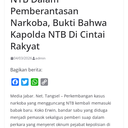
Pemberantasan
Narkoba, Bukti Bahwa
Kapolda NTB Di Cintai
Rakyat
04/03/2026
admin
Bagikan berita:
F
T
W
C
a
w
h
o
Media Jabar. Net. Tangsel – Perkembangan kasus
c
i
a
p
narkoba yang mengguncang NTB kembali memasuki
e
t
t
y
babak baru. Koko Erwin, bandar sabu yang diduga
b
t
s
L
menjadi pemasok sekaligus pemberi suap dalam
o
e
A
i
perkara yang menyeret oknum pejabat kepolisian di
o
r
p
n