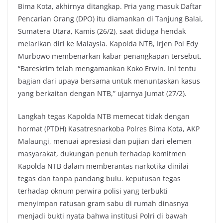
Bima Kota, akhirnya ditangkap. Pria yang masuk Daftar
k
p
k
Pencarian Orang (DPO) itu diamankan di Tanjung Balai,
Sumatera Utara, Kamis (26/2), saat diduga hendak
melarikan diri ke Malaysia. Kapolda NTB, Irjen Pol Edy
Murbowo membenarkan kabar penangkapan tersebut.
“Bareskrim telah mengamankan Koko Erwin. Ini tentu
bagian dari upaya bersama untuk menuntaskan kasus
yang berkaitan dengan NTB,” ujarnya Jumat (27/2).
Langkah tegas Kapolda NTB memecat tidak dengan
hormat (PTDH) Kasatresnarkoba Polres Bima Kota, AKP
Malaungi, menuai apresiasi dan pujian dari elemen
masyarakat, dukungan penuh terhadap komitmen
Kapolda NTB dalam memberantas narkotika dinilai
tegas dan tanpa pandang bulu. keputusan tegas
terhadap oknum perwira polisi yang terbukti
menyimpan ratusan gram sabu di rumah dinasnya
menjadi bukti nyata bahwa institusi Polri di bawah