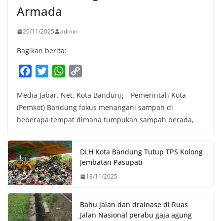
Armada
20/11/2025
admin
Bagikan berita:
F
T
W
C
a
w
h
o
Media Jabar. Net. Kota Bandung – Pemerintah Kota
c
i
a
p
(Pemkot) Bandung fokus menangani sampah di
e
t
t
y
beberapa tempat dimana tumpukan sampah berada,
b
t
s
L
o
e
A
i
o
r
p
n
DLH Kota Bandung Tutup TPS Kolong
k
p
k
Jembatan Pasupati
18/11/2025
Bahu jalan dan drainase di Ruas
Jalan Nasional perabu gaja agung