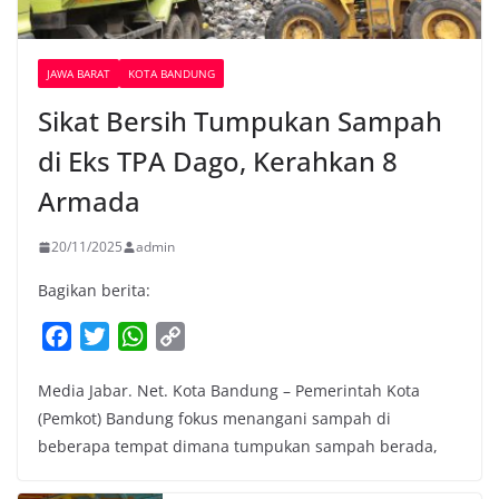
JAWA BARAT
KOTA BANDUNG
Sikat Bersih Tumpukan Sampah
di Eks TPA Dago, Kerahkan 8
Armada
20/11/2025
admin
Bagikan berita:
F
T
W
C
a
w
h
o
Media Jabar. Net. Kota Bandung – Pemerintah Kota
c
i
a
p
(Pemkot) Bandung fokus menangani sampah di
e
t
t
y
beberapa tempat dimana tumpukan sampah berada,
b
t
s
L
o
e
A
i