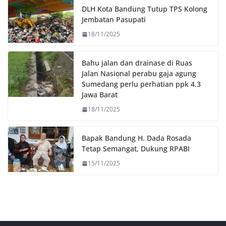
o
r
p
n
DLH Kota Bandung Tutup TPS Kolong
k
p
k
Jembatan Pasupati
18/11/2025
Bahu jalan dan drainase di Ruas
Jalan Nasional perabu gaja agung
Sumedang perlu perhatian ppk 4.3
Jawa Barat
18/11/2025
Bapak Bandung H. Dada Rosada
Tetap Semangat, Dukung RPABI
15/11/2025