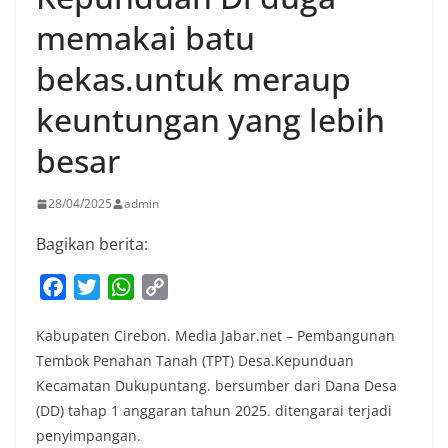
memakai batu
bekas.untuk meraup
keuntungan yang lebih
besar
28/04/2025
admin
Bagikan berita:
F
T
W
C
a
w
h
o
Kabupaten Cirebon. Media Jabar.net – Pembangunan
c
i
a
p
Tembok Penahan Tanah (TPT) Desa.Kepunduan
e
t
t
y
Kecamatan Dukupuntang. bersumber dari Dana Desa
b
t
s
L
(DD) tahap 1 anggaran tahun 2025. ditengarai terjadi
o
e
A
i
penyimpangan.
o
r
p
n