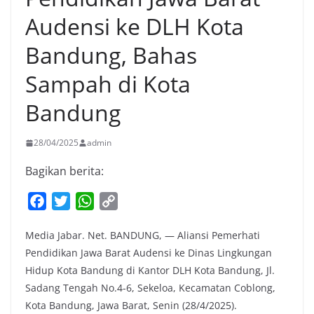
Audensi ke DLH Kota
Bandung, Bahas
Sampah di Kota
Bandung
28/04/2025
admin
Bagikan berita:
F
T
W
C
a
w
h
o
Media Jabar. Net. BANDUNG, — Aliansi Pemerhati
c
i
a
p
Pendidikan Jawa Barat Audensi ke Dinas Lingkungan
e
t
t
y
Hidup Kota Bandung di Kantor DLH Kota Bandung, Jl.
b
t
s
L
Sadang Tengah No.4-6, Sekeloa, Kecamatan Coblong,
o
e
A
i
Kota Bandung, Jawa Barat, Senin (28/4/2025).
o
r
p
n