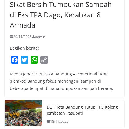
Sikat Bersih Tumpukan Sampah
di Eks TPA Dago, Kerahkan 8
Armada
20/11/2025
admin
Bagikan berita:
F
T
W
C
a
w
h
o
Media Jabar. Net. Kota Bandung – Pemerintah Kota
c
i
a
p
(Pemkot) Bandung fokus menangani sampah di
e
t
t
y
beberapa tempat dimana tumpukan sampah berada,
b
t
s
L
o
e
A
i
o
r
p
n
DLH Kota Bandung Tutup TPS Kolong
k
p
k
Jembatan Pasupati
18/11/2025