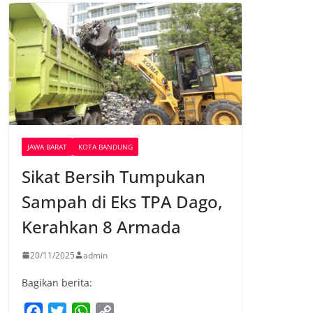
JAWA BARAT
KOTA BANDUNG
Sikat Bersih Tumpukan
Sampah di Eks TPA Dago,
Kerahkan 8 Armada
20/11/2025
admin
Bagikan berita:
F
T
W
C