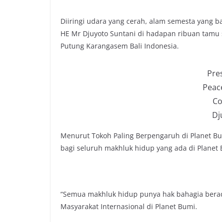
e
t
t
y
b
t
s
L
Diiringi udara yang cerah, alam semesta yang b
o
e
A
i
HE Mr Djuyoto Suntani di hadapan ribuan tamu
o
r
p
n
Putung Karangasem Bali Indonesia.
k
p
k
Pre
Peac
Co
Dj
Menurut Tokoh Paling Berpengaruh di Planet Bu
bagi seluruh makhluk hidup yang ada di Planet 
“Semua makhluk hidup punya hak bahagia berad
Masyarakat Internasional di Planet Bumi.