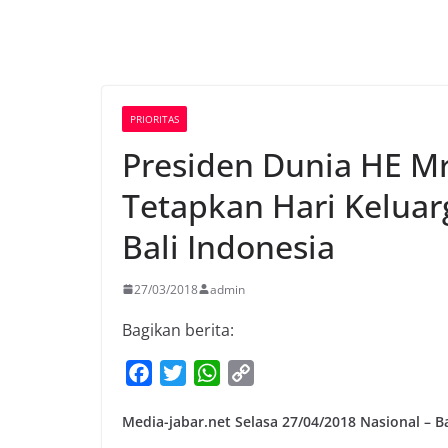
PRIORITAS
Presiden Dunia HE Mr
Tetapkan Hari Kelua
Bali Indonesia
27/03/2018
admin
Bagikan berita:
F
T
W
C
a
w
h
o
Media-jabar.net Selasa 27/04/2018 Nasional – B
c
i
a
p