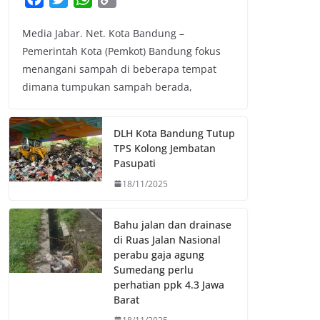
a
w
h
o
Media Jabar. Net. Kota Bandung –
c
i
a
p
Pemerintah Kota (Pemkot) Bandung fokus
e
t
t
y
menangani sampah di beberapa tempat
b
t
s
L
dimana tumpukan sampah berada,
o
e
A
i
o
r
p
n
k
p
k
DLH Kota Bandung Tutup
TPS Kolong Jembatan
Pasupati
18/11/2025
Bahu jalan dan drainase
di Ruas Jalan Nasional
perabu gaja agung
Sumedang perlu
perhatian ppk 4.3 Jawa
Barat